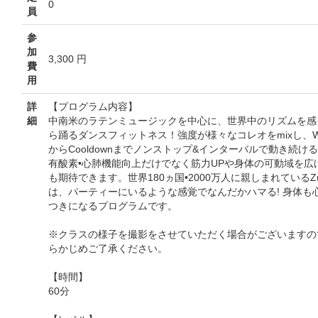
0
員
参
加
3,300 円
費
用
詳
【プログラム内容】
細
中南米のラテンミュージックを中心に、世界中のリズムを感
ら踊るダンスフィットネス！強度が様々なコレオをmixし、Wa
からCooldownまでノンストップ&インターバルで動き続け
有酸素•心肺機能向上だけでなく筋力UPや身体の可動域を広
も期待できます。世界180ヵ国•2000万人に親しまれているZu
は、パーティーにいるような感覚でなんだかハマる! 身体も
つきになるプログラムです。
※クラスの様子を撮影をさせていただく場合がございますの
らかじめご了承ください。
【時間】
60分