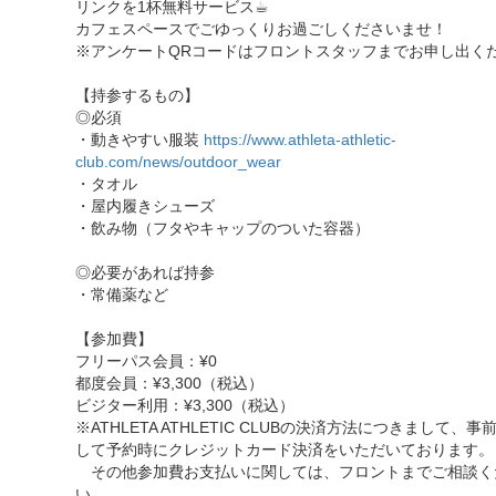
リンクを1杯無料サービス☕︎
カフェスペースでごゆっくりお過ごしくださいませ！
※アンケートQRコードはフロントスタッフまでお申し出く
【持参するもの】
◎必須
・動きやすい服装
https://www.athleta-athletic-
club.com/news/outdoor_wear
・タオル
・屋内履きシューズ
・飲み物（フタやキャップのついた容器）
◎必要があれば持参
・常備薬など
【参加費】
フリーパス会員：¥0
都度会員：¥3,300（税込）
ビジター利用：¥3,300（税込）
※ATHLETA ATHLETIC CLUBの決済方法につきまして、事
して予約時にクレジットカード決済をいただいております。
その他参加費お支払いに関しては、フロントまでご相談く
い。