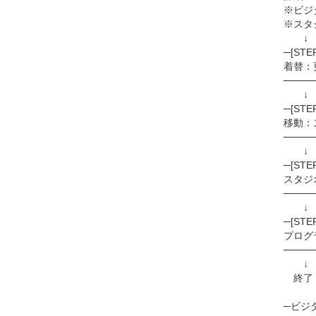
※ビジ
※スタ
↓
─[STE
着替：
────
─[STE
移動：
────
↓
─[STE
スタジ
────
↓
─[ST
プログ
────
↓
終了！
─ビジタ