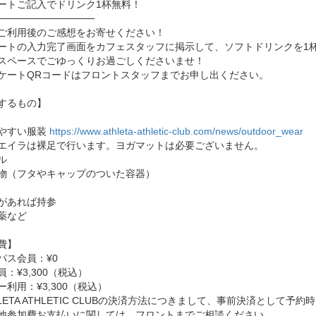
ートご記入でドリンク1杯無料！
──────────────
ご利用後のご感想をお寄せください！
ートの入力完了画面をカフェスタッフに掲示して、ソフトドリンクを1杯
スペースでごゆっくりお過ごしくださいませ！
ケートQRコードはフロントスタッフまでお申し出ください。
するもの】
やすい服装
https://www.athleta-athletic-club.com/news/outdoor_wear
エイラは裸足で行います。ヨガマットは必要ございません。
ル
物（フタやキャップのついた容器）
があれば持参
薬など
費】
パス会員：¥0
：¥3,300（税込）
ー利用：¥3,300（税込）
HLETA ATHLETIC CLUBの決済方法につきまして、事前決済とし
参加費お支払いに関しては、フロントまでご相談ください。