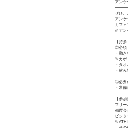
アンケ
────
ぜひ、
アンケ
カフェ
※アン
【持参
◎必須
・動き
※カポ
・タオ
・飲み
◎必要
・常備
【参加
フリー
都度会員
ビジタ
※AT
その他