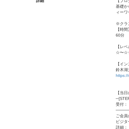
詳細
【プロ
基礎か
ィーワ
※クラ
【時間
60分
【レベ
☆〜☆
【イン
鈴木湖
https
【当日
─[ST
受付：「
────
ご会員
ビジタ
詳細：