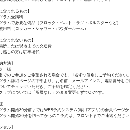
に含まれるもの】
グラム受講料
グラムで必要な備品（ブロック・ベルト・ラグ・ボルスターなど）
使用料（ロッカー・シャワー・パウダールーム）
に含まれないもの】
場所または現地までの交通費
お越しの方は駐車場代
約方法】
ター様
名でのご参加をご希望される場合でも、1名ずつ個別にご予約ください
グラム詳細ページの下部より、お名前、メールアドレス、電話番号をご
ついてチェックいただき、ご予約を確定ください。
クラブについては「所属なし」のまま変更せずでOKです。
様
グラム開始30分前まではWEB予約システム(専用アプリ)の会員ページ
グラム開始30分を切ってからのご予約は、フロントまでご連絡ください
ンセル】