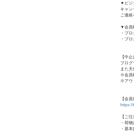
▼ビジ
キャン
ご連絡
▼会員
・プロ
・プロ
【中止
プログ
また天
※会員
※アウ
【会員
https:
【ご注
・荷物
・基本