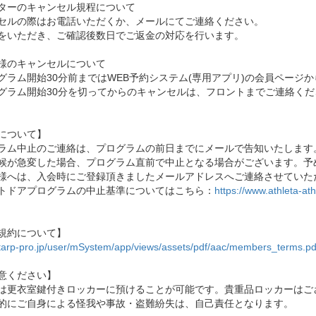
ターのキャンセル規程について
セルの際はお電話いただくか、メールにてご連絡ください。
をいただき、ご確認後数日でご返金の対応を行います。
様のキャンセルについて
グラム開始30分前まではWEB予約システム(専用アプリ)の会員ページ
グラム開始30分を切ってからのキャンセルは、フロントまでご連絡くだ
について】
ラム中止のご連絡は、プログラムの前日までにメールで告知いたします
候が急変した場合、プログラム直前で中止となる場合がございます。予
様へは、入会時にご登録頂きましたメールアドレスへご連絡させていた
トドアプログラムの中止基準についてはこちら：
https://www.athleta-at
規約について】
//tarp-pro.jp/user/mSystem/app/views/assets/pdf/aac/members_terms.pd
意ください】
は更衣室鍵付きロッカーに預けることが可能です。貴重品ロッカーはご
的にご自身による怪我や事故・盗難紛失は、自己責任となります。