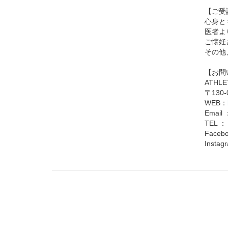
【ご受
心身と
医者よ
ご懐妊
その他
【お問
ATHLE
〒130
WEB：
Email 
TEL ： 
Faceb
Insta