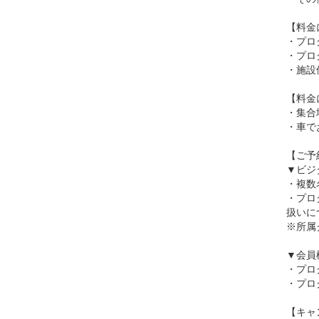
【料金
・プロ
・プロ
・施設
【料金
・集合
・車で
【ご予
▼ビジ
・複数
・プロ
扱いに
※所属
▼会員
・プロ
・プロ
【キャ