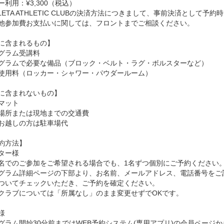
ー利用：¥3,300（税込）
HLETA ATHLETIC CLUBの決済方法につきまして、事前決済とし
参加費お支払いに関しては、フロントまでご相談ください。
に含まれるもの】
グラム受講料
グラムで必要な備品（ブロック・ベルト・ラグ・ボルスターなど）
使用料（ロッカー・シャワー・パウダールーム）
に含まれないもの】
マット
場所または現地までの交通費
お越しの方は駐車場代
約方法】
ター様
名でのご参加をご希望される場合でも、1名ずつ個別にご予約ください
グラム詳細ページの下部より、お名前、メールアドレス、電話番号をご
ついてチェックいただき、ご予約を確定ください。
クラブについては「所属なし」のまま変更せずでOKです。
様
グラム開始30分前まではWEB予約システム(専用アプリ)の会員ページ