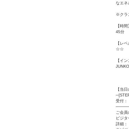
なエネ
※クラ
【時間
45分
【レベ
☆☆
【イン
JUNK
【当日
─[ST
受付：「
────
ご会員
ビジタ
詳細：