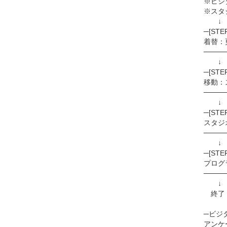
※ビジ
※スタ
↓
─[STE
着替：
────
─[STE
移動：
────
↓
─[STE
スタジ
────
↓
─[ST
プログ
────
↓
終了！
─ビジタ
アンケ