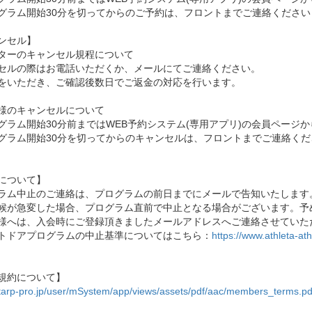
グラム開始30分を切ってからのご予約は、フロントまでご連絡ください
ンセル】
ターのキャンセル規程について
セルの際はお電話いただくか、メールにてご連絡ください。
をいただき、ご確認後数日でご返金の対応を行います。
様のキャンセルについて
グラム開始30分前まではWEB予約システム(専用アプリ)の会員ページ
グラム開始30分を切ってからのキャンセルは、フロントまでご連絡くだ
について】
ラム中止のご連絡は、プログラムの前日までにメールで告知いたします
候が急変した場合、プログラム直前で中止となる場合がございます。予
様へは、入会時にご登録頂きましたメールアドレスへご連絡させていた
トドアプログラムの中止基準についてはこちら：
https://www.athleta-at
規約について】
//tarp-pro.jp/user/mSystem/app/views/assets/pdf/aac/members_terms.pd