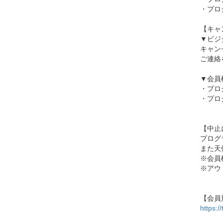
・プロ
【キャ
▼ビジ
キャン
ご連絡
▼会員
・プロ
・プロ
【中止
プログ
また天
※会員
※アウ
【会員
https: