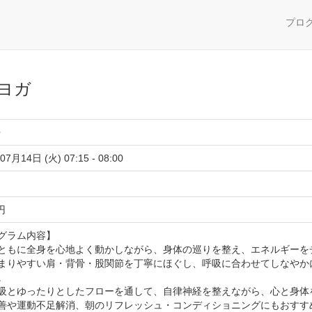
プロ
ヨガ
O
07月14日 (火) 07:15 - 08:00
 円
グラム内容】
ともに全身を心地よく動かしながら、身体の巡りを整え、エネルギーを
まりやすい肩・背骨・股関節を丁寧にほぐし、呼吸に合わせてしなやか
。
吸とゆったりとしたフローを通して、自律神経を整えながら、心と身体
善や運動不足解消、朝のリフレッシュ・コンディショニングにもおすす