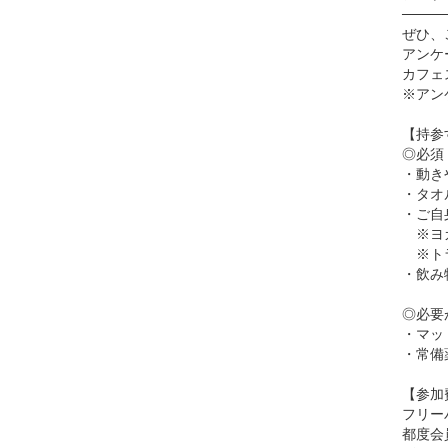
────
ぜひ、
アンケ
カフェ
※アン
【持参
◎必須
・動き
・タオ
・ご自
※ヨガ
※トラ
・飲み
◎必要
・マッ
・常備
【参加
フリー
都度会員