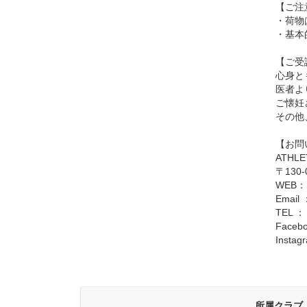
【ご注
・荷物
・基本
【ご受
心身と
医者よ
ご懐妊
その他
【お問
ATHLE
〒130
WEB：
Email 
TEL ： 
Faceb
Insta
所属クラブ