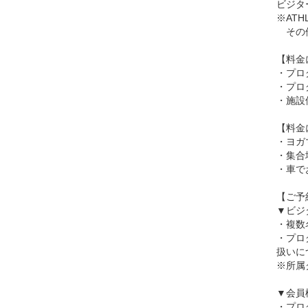
ビジタ
※AT
その他
【料金
・プロ
・プロ
・施設
【料金
・ヨガ
・集合
・車で
【ご予
▼ビジ
・複数
・プロ
扱いに
※所属
▼会員
・プロ