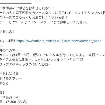
──────────────
ご利用後のご感想をお寄せください！
ートの入力完了画面をカフェスタッフに掲示して、ソフトドリンクを1杯
スペースでごゆっくりお過ごしくださいませ！
ケートQRコードはフロントスタッフまでお申し出ください。
するもの】
やすい服装
https://www.athleta-athletic-club.com/news/outdoor_wear
ル
身のヨガマット
マットは1回330円（税込）でレンタルも行っております。当日フロ
イアル会員は期間中、1ヶ月はレンタルマット利用可能
物（フタやキャップのついた容器）
があれば持参
ト消毒スプレー
薬など
費】
パス会員：¥0
：¥3,300（税込）