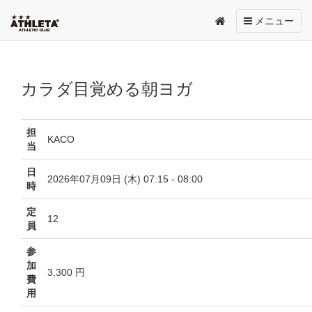
Toggle
メニュー
navigation
カラダ目覚める朝ヨガ
担
KACO
当
日
2026年07月09日 (木) 07:15 - 08:00
時
定
12
員
参
加
3,300 円
費
用