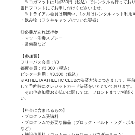
※ヨガマットは1回330円（税込）でレンタルも行ってお
当日フロントにてお申し付けくださいませ。
※トライアル会員は期間中、1ヶ月はレンタルマット利用
・飲み物（フタやキャップのついた容器）
◎必要があれば持参
・マット消毒スプレー
・常備薬など
【参加費】
フリーパス会員：¥0
都度会員：¥3,300（税込）
ビジター利用：¥3,300（税込）
※ATHLETA ATHLETIC CLUBの決済方法につきまして、事
して予約時にクレジットカード決済をいただいております。
その他参加費お支払いに関しては、フロントまでご相談く
い。
【料金に含まれるもの】
・プログラム受講料
・プログラムで必要な備品（ブロック・ベルト・ラグ・ボル
など）
・施設使用料（ロッカー・シャワー・パウダールーム）