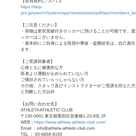
【会員規約について】
https://tarp-
pro.jp/user/mSystem/app/views/assets/pdf/aac/members_te
【ご注意ください】
・荷物は更衣室鍵付きロッカーに預けることが可能です。貴
ッカーはございません。
・基本的にご自身による怪我や事故・盗難紛失は、自己責任
ます。
【ご受講対象者】
心身ともに健康的な方
医者より運動が止められていない方
ご懐妊されていらっしゃらない方
その他、スタッフ及びインストラクターがご受講を控えた方
と判断した方以外
【お問い合わせ先】
ATHLETA ATHLETIC CLUB
〒130-0001 東京都墨田区吾妻橋1-23-8先 2F
WEB：
https://www.athleta-athletic-club.com/
Email ：info@athleta-athletic-club.com
TEL ： 03-6658-8193