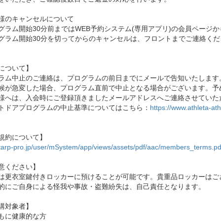
様のキャンセルについて
グラム開始30分前まではWEB予約システム(専用アプリ)の会員ページ
グラム開始30分を切ってからのキャンセルは、フロントまでご連絡くだ
について】
ラム中止のご連絡は、プログラムの前日までにメールで告知いたします
候が急変した場合、プログラム直前で中止となる場合がございます。予
様へは、入会時にご登録頂きましたメールアドレスへご連絡させていた
トドアプログラムの中止基準についてはこちら：
https://www.athleta-at
規約について】
//tarp-pro.jp/user/mSystem/app/views/assets/pdf/aac/members_terms.pd
意ください】
は更衣室鍵付きロッカーに預けることが可能です。貴重品ロッカーはご
的にご自身による怪我や事故・盗難紛失は、自己責任となります。
講対象者】
もに健康的な方