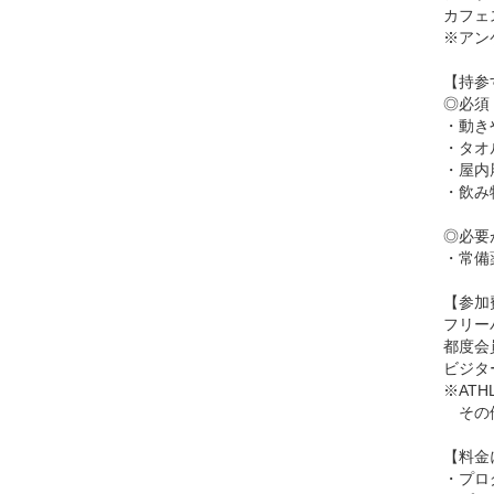
カフェ
※アン
【持参
◎必須
・動き
・タオ
・屋内
・飲み
◎必要
・常備
【参加
フリー
都度会員
ビジタ
※AT
その他
【料金
・プロ