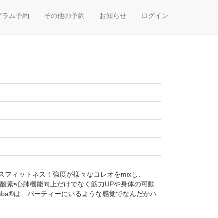
グラム予約
その他の予約
お知らせ
ログイン
フィットネス！強度が様々なコレオをmixし、
、有酸素•心肺機能向上だけでなく筋力UPや身体の可動
umba®は、パーティーにいるような感覚でなんだかハ