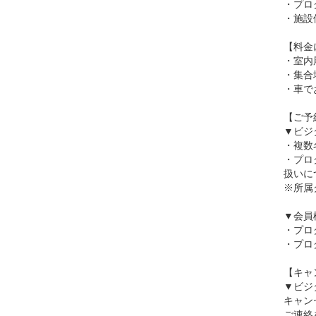
・プロ
・施設
【料金
・室内
・集合
・車で
【ご予
▼ビジ
・複数
・プロ
扱いに
※所属
▼会員
・プロ
・プロ
【キャ
▼ビジ
キャン
ご連絡