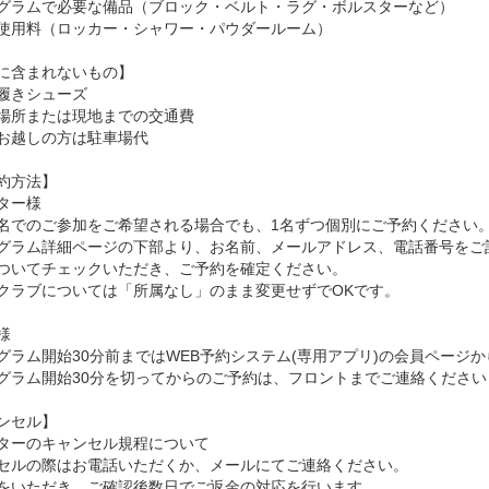
グラムで必要な備品（ブロック・ベルト・ラグ・ボルスターなど）
使用料（ロッカー・シャワー・パウダールーム）
に含まれないもの】
履きシューズ
場所または現地までの交通費
お越しの方は駐車場代
約方法】
ター様
名でのご参加をご希望される場合でも、1名ずつ個別にご予約ください
グラム詳細ページの下部より、お名前、メールアドレス、電話番号をご
ついてチェックいただき、ご予約を確定ください。
クラブについては「所属なし」のまま変更せずでOKです。
様
グラム開始30分前まではWEB予約システム(専用アプリ)の会員ページ
グラム開始30分を切ってからのご予約は、フロントまでご連絡ください
ンセル】
ターのキャンセル規程について
セルの際はお電話いただくか、メールにてご連絡ください。
をいただき、ご確認後数日でご返金の対応を行います。