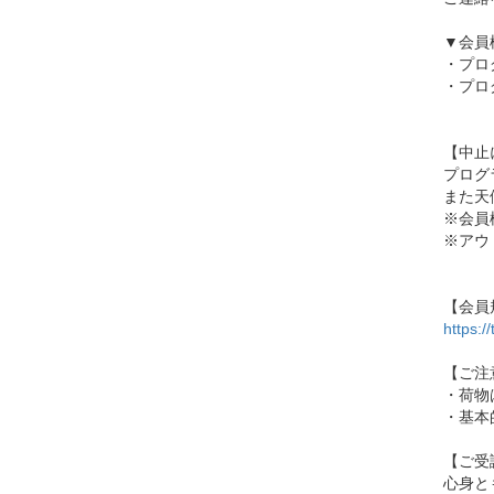
▼会員
・プロ
・プロ
【中止
プログ
また天
※会員
※アウ
【会員
https:
【ご注
・荷物
・基本
【ご受
心身と