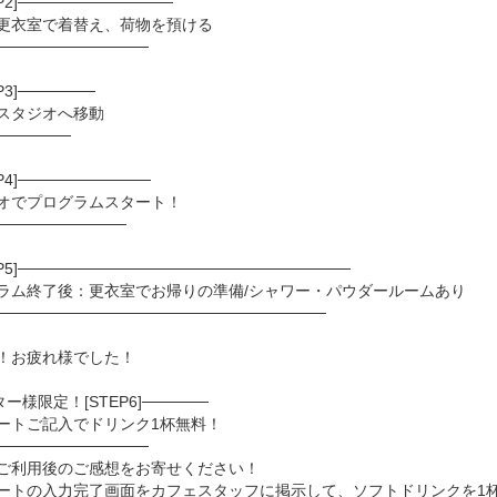
P2]──────────────
更衣室で着替え、荷物を預ける
──────────────
↓
P3]───────
スタジオへ移動
───────
P4]────────────
オでプログラムスタート！
────────────
EP5]──────────────────────────────
ラム終了後：更衣室でお帰りの準備/シャワー・パウダールームあり
──────────────────────────────
お疲れ様でした！
ー様限定！[STEP6]──────
ートご記入でドリンク1杯無料！
──────────────
ご利用後のご感想をお寄せください！
ートの入力完了画面をカフェスタッフに掲示して、ソフトドリンクを1杯