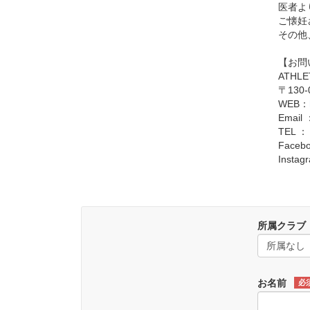
医者よ
ご懐妊
その他
【お問
ATHLE
〒130
WEB：
Email 
TEL ： 
Faceb
Insta
所属クラブ
お名前
必