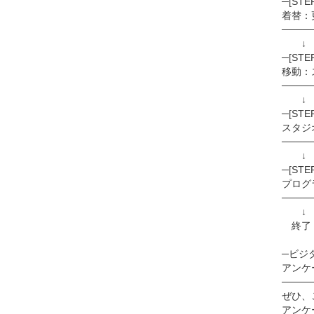
─[STE
着替：
────
─[STE
移動：
────
↓
─[STE
スタジ
────
↓
─[ST
プログ
────
↓
終了！
─ビジタ
アンケ
────
ぜひ、
アンケ