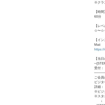
※クラ
【時間
60分
【レベ
☆〜☆
【イン
Maii
https:/
【当日
─[ST
受付：「
────
ご会員
ビジタ
詳細：
※ビジ
※スタ
↓