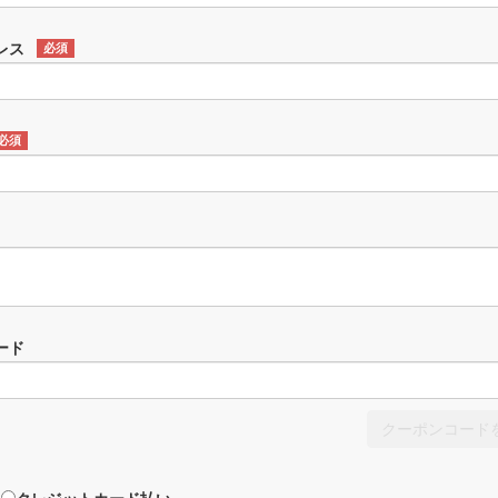
レス
必須
必須
ード
クーポンコード