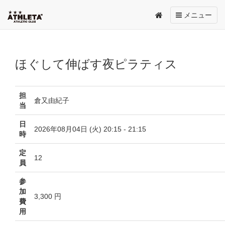
Toggle
メニュー
navigation
ほぐして伸ばす夜ピラティス
担
倉又由紀子
当
日
2026年08月04日 (火) 20:15 - 21:15
時
定
12
員
参
加
3,300 円
費
用