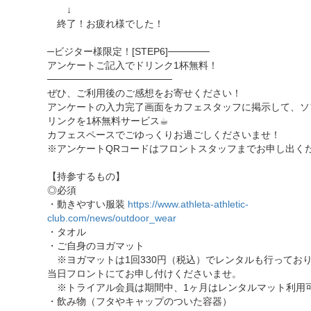
↓
終了！お疲れ様でした！
─ビジター様限定！[STEP6]──────
アンケートご記入でドリンク1杯無料！
──────────────────
ぜひ、ご利用後のご感想をお寄せください！
アンケートの入力完了画面をカフェスタッフに掲示して、ソ
リンクを1杯無料サービス☕︎
カフェスペースでごゆっくりお過ごしくださいませ！
※アンケートQRコードはフロントスタッフまでお申し出く
【持参するもの】
◎必須
・動きやすい服装
https://www.athleta-athletic-
club.com/news/outdoor_wear
・タオル
・ご自身のヨガマット
※ヨガマットは1回330円（税込）でレンタルも行ってお
当日フロントにてお申し付けくださいませ。
※トライアル会員は期間中、1ヶ月はレンタルマット利用
・飲み物（フタやキャップのついた容器）