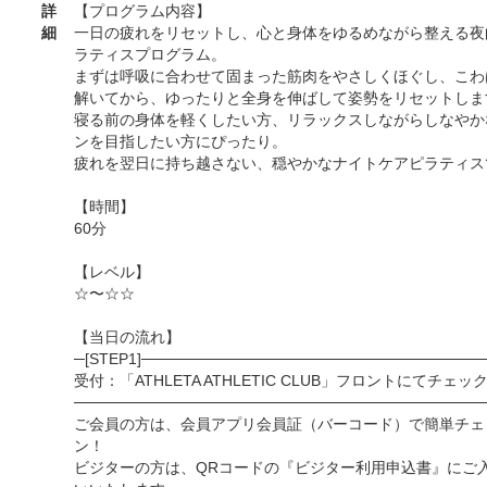
詳
【プログラム内容】
細
一日の疲れをリセットし、心と身体をゆるめながら整える夜
ラティスプログラム。
まずは呼吸に合わせて固まった筋肉をやさしくほぐし、こわ
解いてから、ゆったりと全身を伸ばして姿勢をリセットしま
寝る前の身体を軽くしたい方、リラックスしながらしなやか
ンを目指したい方にぴったり。
疲れを翌日に持ち越さない、穏やかなナイトケアピラティス
【時間】
60分
【レベル】
☆〜☆☆
【当日の流れ】
─[STEP1]───────────────────────────────
受付：「ATHLETA ATHLETIC CLUB」フロントにてチェッ
──────────────────────────────────────
ご会員の方は、会員アプリ会員証（バーコード）で簡単チェ
ン！
ビジターの方は、QRコードの『ビジター利用申込書』にご