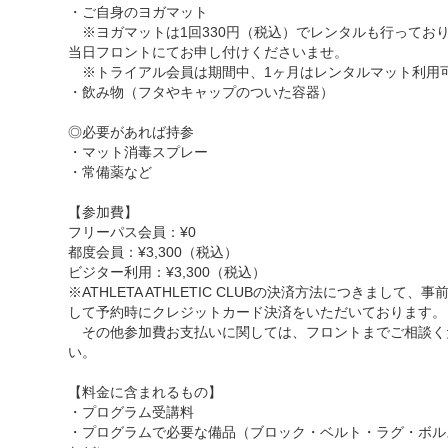
・ご自身のヨガマット
※ヨガマットは1回330円（税込）でレンタルも行ってお
当日フロントにてお申し付けくださいませ。
※トライアル会員は期間中、1ヶ月はレンタルマット利用
・飲み物（フタやキャップのついた容器）
◎必要があれば持参
・マット消毒スプレー
・常備薬など
【参加費】
フリーパス会員：¥0
都度会員：¥3,300（税込）
ビジター利用：¥3,300（税込）
※ATHLETA ATHLETIC CLUBの決済方法につきまして、事
して予約時にクレジットカード決済をいただいております。
その他参加費お支払いに関しては、フロントまでご相談く
い。
【料金に含まれるもの】
・プログラム受講料
・プログラムで必要な備品（ブロック・ベルト・ラグ・ボル