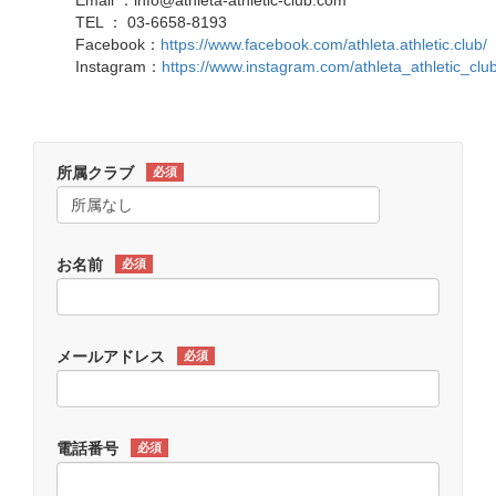
Email ：info@athleta-athletic-club.com
TEL ： 03-6658-8193
Facebook：
https://www.facebook.com/athleta.athletic.club/
Instagram：
https://www.instagram.com/athleta_athletic_club
所属クラブ
必須
お名前
必須
メールアドレス
必須
電話番号
必須