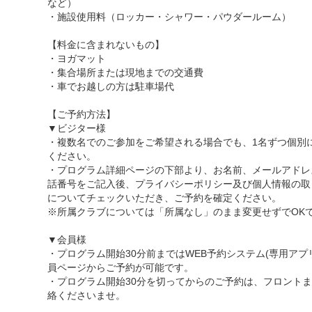
など）
・施設使用料（ロッカー・シャワー・パウダールーム）
【料金に含まれないもの】
・ヨガマット
・集合場所または現地までの交通費
・車でお越しの方は駐車場代
【ご予約方法】
▼ビジター様
・複数名でのご参加をご希望される場合でも、1名ずつ個別
ください。
・プログラム詳細ページの下部より、お名前、メールアドレ
話番号をご記入後、プライバシーポリシー及び個人情報の取
についてチェックいただき、ご予約を確定ください。
※所属クラブについては「所属なし」のまま変更せずでOK
▼会員様
・プログラム開始30分前まではWEB予約システム(専用アプ
員ページからご予約が可能です。
・プログラム開始30分を切ってからのご予約は、フロント
絡くださいませ。