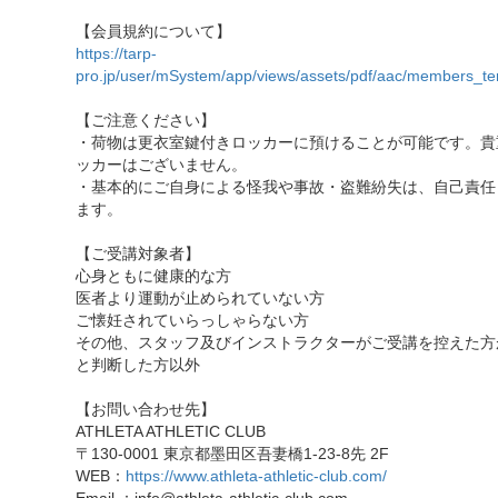
【会員規約について】
https://tarp-
pro.jp/user/mSystem/app/views/assets/pdf/aac/members_te
【ご注意ください】
・荷物は更衣室鍵付きロッカーに預けることが可能です。貴
ッカーはございません。
・基本的にご自身による怪我や事故・盗難紛失は、自己責任
ます。
【ご受講対象者】
心身ともに健康的な方
医者より運動が止められていない方
ご懐妊されていらっしゃらない方
その他、スタッフ及びインストラクターがご受講を控えた方
と判断した方以外
【お問い合わせ先】
ATHLETA ATHLETIC CLUB
〒130-0001 東京都墨田区吾妻橋1-23-8先 2F
WEB：
https://www.athleta-athletic-club.com/