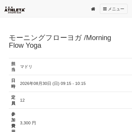
Toggle
メニュー
navigation
モーニングフローヨガ /Morning
Flow Yoga
担
マドリ
当
日
2026年08月30日 (日) 09:15 - 10:15
時
定
12
員
参
加
3,300 円
費
用