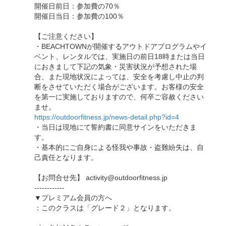
開催日前日：参加費の70％
開催日当日：参加費の100％
【ご注意ください】
・BEACHTOWNが開催するアウトドアプログラムやイ
ベント、レンタルでは、実施日の前日18時または当日
におきまして下記の気象・災害状況が予想された場
合、また現地状況によっては、安全を考慮し中止の判
断をさせていただく場合がございます。お客様の安全
を第一に実施しておりますので、何卒ご容赦ください
ませ。
https://outdoorfitness.jp/news-detail.php?id=4
・当日は現地にて誓約書に同意サインをいただきま
す。
・基本的にご自身による怪我や事故・盗難紛失は、自
己責任となります。
【お問合せ先】 activity@outdoorfitness.jp
------------
▼プレミアム会員の方へ
：このクラスは「グレード２」となります。