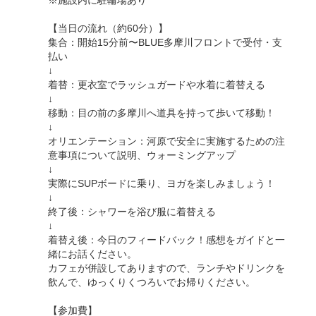
※施設内に駐輪場あり
【当日の流れ（約60分）】
集合：開始15分前〜BLUE多摩川フロントで受付・支
払い
↓
着替：更衣室でラッシュガードや水着に着替える
↓
移動：目の前の多摩川へ道具を持って歩いて移動！
↓
オリエンテーション：河原で安全に実施するための注
意事項について説明、ウォーミングアップ
↓
実際にSUPボードに乗り、ヨガを楽しみましょう！
↓
終了後：シャワーを浴び服に着替える
↓
着替え後：今日のフィードバック！感想をガイドと一
緒にお話ください。
カフェが併設してありますので、ランチやドリンクを
飲んで、ゆっくりくつろいでお帰りください。
【参加費】