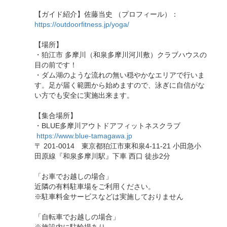
【ガイド紹介】佐藤当史 （プロフィール）：
https://outdoorfitness.jp/yoga/
【場所】
・狛江市 多摩川（和泉多摩川河川敷）クラブハウスの
目の前です！
・ダム湖のような流れの無い穏やかなエリアで行いま
す。足が届く範囲から始めますので、泳ぎに自信がな
い方でも安全に実施出来ます。
【集合場所】
・BLUE多摩川アウトドアフィットネスクラブ
​
https://www.blue-tamagawa.jp
〒 201-0014 東京都狛江市東和泉4-11-21 小田急小
田原線『和泉多摩川駅』下車 西口 徒歩2分
「お車でお越しの場合」
近隣の有料駐車場をご利用ください。
※駐車料金サービスなどは実施しておりません
「自転車でお越しの場合」