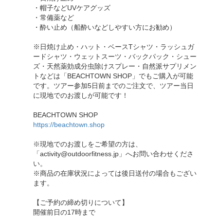
・帽子などUVケアグッズ
・常備薬など
・酔い止め（船酔いなどしやすい方にお勧め）
※日焼け止め・ハット・ベースTシャツ・ラッシュガ
ードシャツ・ウェットスーツ・バックパック・シュー
ズ・天然薬効成分虫除けスプレー・自然派サプリメン
トなどは「BEACHTOWN SHOP」でもご購入が可能
です。ツアー参加5日前までのご注文で、ツアー当日
に現地でのお渡しが可能です！
BEACHTOWN SHOP
https://beachtown.shop
※現地でのお渡しをご希望の方は、
「activity@outdoorfitness.jp」へお問い合わせくださ
い。
※商品の在庫状況によっては後日送付の場合もござい
ます。
【ご予約の締め切りについて】
開催前日の17時まで