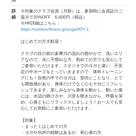
詳
※対象のクラブ会員（月額）は、参加時に会員証のご
細
提示で20%OFF 6,600円（税込）
※HP詳細はこちら：
https://outdoorfitness.jp/yoga/#SY-1
はじめての方大歓迎！
クラブの目の前の多摩川の流れの穏やかで、浅いエリ
アなので、水に不慣れな方、初めての方でも安心して
ご参加いただけます。スタジオでのヨガと違い、不安
定の中ポーズをとっていきますので、体幹トレーニン
グにも！自然の中でのヨガは、室内とことなり、とて
も開放感があり、身体だけでなく心も十分にリフレッ
シュできます。楽しみながら身体を動かし、動いた後
には、水辺の静けさや、川音を聴きながら、呼吸を深
め、心身ともにリラックスしましょう！お一人でも安
心してお気軽にご参加いただけます。
【対象】
・まったくはじめての方
・ヨガやSUPの経験はあるが、初心者の方