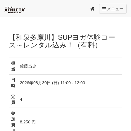
Toggle
メニュー
navigation
【和泉多摩川】SUPヨガ体験コー
ス～レンタル込み！（有料）
担
佐藤当史
当
日
2026年08月30日 (日) 11:00 - 12:00
時
定
4
員
参
加
8,250 円
費
用