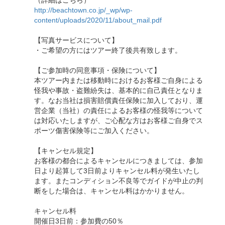
（詳細はこちら）
http://beachtown.co.jp/_wp/wp-
content/uploads/2020/11/about_mail.pdf
【写真サービスについて】
・ご希望の方にはツアー終了後共有致します。
【ご参加時の同意事項・保険について】
本ツアー内または移動時におけるお客様ご自身による
怪我や事故・盗難紛失は、基本的に自己責任となりま
す。なお当社は損害賠償責任保険に加入しており、運
営企業（当社）の責任によるお客様の怪我等について
は対応いたしますが、ご心配な方はお客様ご自身でス
ポーツ傷害保険等にご加入ください。
【キャンセル規定】
お客様の都合によるキャンセルにつきましては、参加
日より起算して3日前よりキャンセル料が発生いたし
ます。またコンディション不良等でガイドが中止の判
断をした場合は、キャンセル料はかかりません。
キャンセル料
開催日3日前：参加費の50％