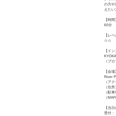
の方や
えたい
【時間
60分
【レベ
☆☆
【イン
KYOK
（プロ
【会場
Rive
（アク
（住所
（駐車
（MA
【当日
受付：「