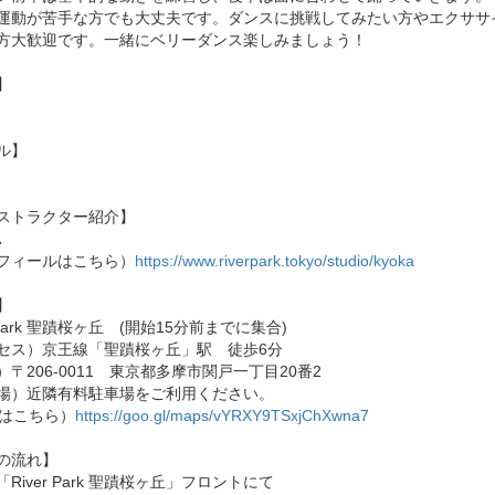
運動が苦手な方でも大丈夫です。ダンスに挑戦してみたい方やエクササ
方大歓迎です。一緒にベリーダンス楽しみましょう！
】
ル】
ストラクター紹介】
A
フィールはこちら）
https://www.riverpark.tokyo/studio/kyoka
】
r Park 聖蹟桜ヶ丘 (開始15分前までに集合)
セス）京王線「聖蹟桜ヶ丘」駅 徒歩6分
）〒206-0011 東京都多摩市関戸一丁目20番2
場）近隣有料駐車場をご利用ください。
Pはこちら）
https://goo.gl/maps/vYRXY9TSxjChXwna7
の流れ】
River Park 聖蹟桜ヶ丘」フロントにて