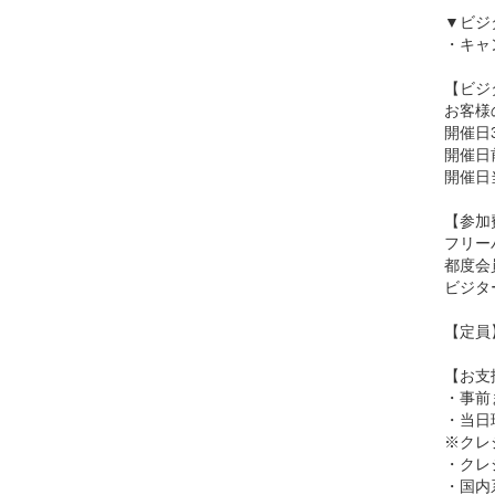
▼ビジ
・キャ
【ビジ
お客様
開催日
開催日
開催日
【参加
フリーパ
都度会員
ビジター
【定員
【お支
・事前
・当日
※クレ
・クレジ
・国内系