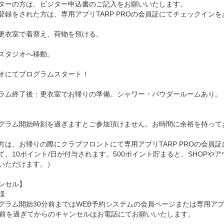
ターの方は、ビジター申込書のご記入をお願いいたします。
登録をされた方は、専用アプリTARP PROの会員証にてチェックイン
更衣室で着替え、荷物を預ける。
スタジオへ移動。
オにてプログラムスタート！
ラム終了後：更衣室でお帰りの準備。シャワー・パウダールームあり。
グラム開始時刻を過ぎますとご参加頂けません。お時間に余裕を持って
方は、お帰りの際にクラブフロントにて専用アプリTARP PROの会員
て、10ポイント/日が付与されます。500ポイント貯まると、SHOP
いただけます。）
ンセル】
様
グラム開始30分前まではWEB予約システムの会員ページまたは専用アプ
分前を過ぎてからのキャンセルはお電話にてお願いいたします。