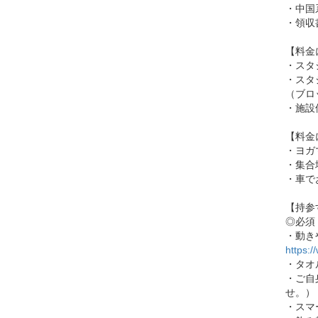
・中国系
・領収
【料金
・スタ
・スタ
（ブロ
・施設
【料金
・ヨガ
・集合
・車で
【持参
◎必須
・動き
https:/
・タオ
・ご自
せ。）
・スマ