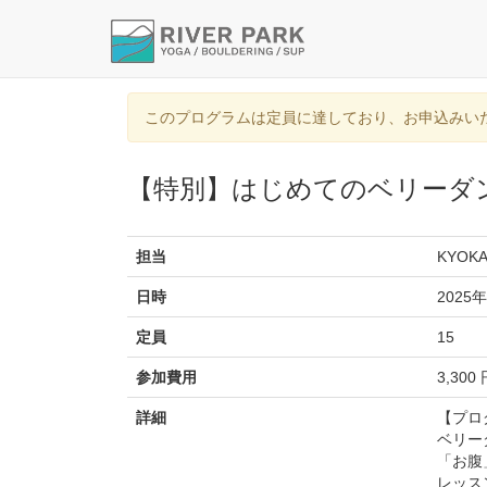
このプログラムは定員に達しており、お申込みい
【特別】はじめてのベリーダ
担当
KYOK
日時
2025年
定員
15
参加費用
3,300
詳細
【プロ
ベリー
「お腹
レッス