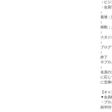
・ビジ
・会員
↓
着替：
↓
移動：
↓
スタジ
↓
プログ
↓
終了
※プロ
↓
会員の
に応じ
に交換
【キャ
▼会員
・プロ
始30