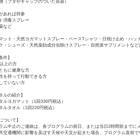
物（フタやキャップのついた容器）
があれば持参
ト消毒スプレー
薬など
マット・天然ヨガマットスプレー・ベースTシャツ・日焼け止め・ハッ
ク・シューズ・天然薬効成分虫除けスプレー・自然派サプリメントなど
条件】
歳以上の方
ともに健康な方
性を持って行動できる方
していない方
タルの紹介】
タルヨガマット（1回330円税込）
タルタオル（1回220円税込）
について】
ラム中止のご連絡は、各プログラムの前日、または当日2時間前までに
共交通機関に影響を及ぼす天候や天災が起きた場合、プログラム直前で