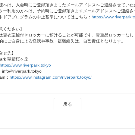
様へは、入会時にご登録頂きましたメールアドレスへご連絡させていた
ター利用の方へは、予約時にご登録頂きますメールアドレスへご連絡さ
トドアプログラムの中止基準についてはこちら：
https://www.riverpark.
意ください】
は更衣室鍵付きロッカーに預けることが可能です。貴重品ロッカーなし
的にご自身による怪我や事故・盗難紛失は、自己責任となります。
合せ先】
 Park 聖蹟桜ヶ丘
https://www.riverpark.tokyo
：info@riverpark.tokyo
gram：
https://www.instagram.com/riverpark.tokyo/
戻る