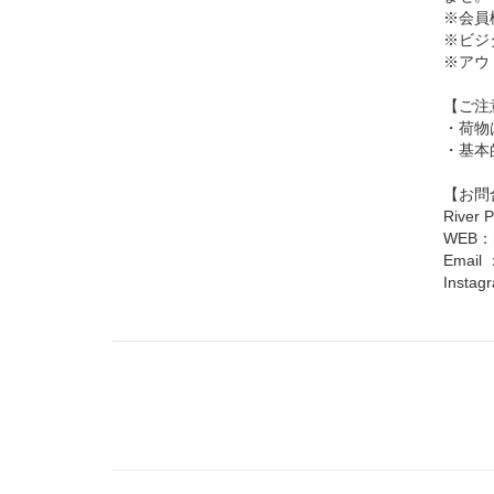
※会員
※ビジ
※アウ
【ご注
・荷物
・基本
【お問
River
WEB：
Email 
Insta