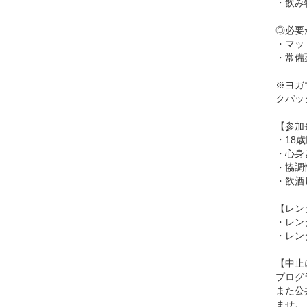
・飲み
◎必要
・マッ
・常備
※ヨガ
クパッ
【参加
・18
・心身
・協調
・飲酒
【レン
・レン
・レン
【中止
プログ
また公
ませ。