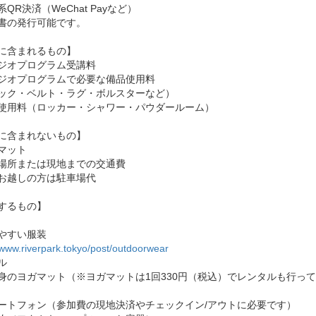
QR決済（WeChat Payなど）
書の発行可能です。
に含まれるもの】
ジオプログラム受講料
ジオプログラムで必要な備品使用料
ック・ベルト・ラグ・ボルスターなど）
使用料（ロッカー・シャワー・パウダールーム）
に含まれないもの】
マット
場所または現地までの交通費
お越しの方は駐車場代
するもの】
やすい服装
/www.riverpark.tokyo/post/outdoorwear
ル
身のヨガマット（※ヨガマットは1回330円（税込）でレンタルも行っ
ートフォン（参加費の現地決済やチェックイン/アウトに必要です）