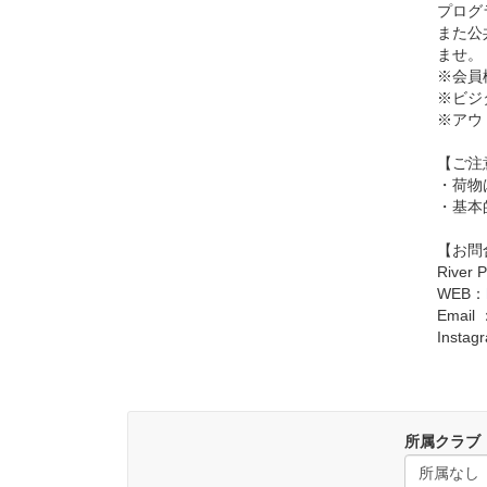
プログ
また公
ませ。
※会員
※ビジ
※アウ
【ご注
・荷物
・基本
【お問
River
WEB：
Email 
Insta
所属クラブ