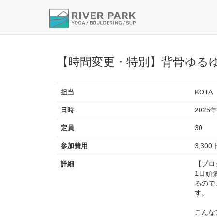
【時間変更・特別】背骨ゆる
担当
KOTA
日時
2025年
定員
30
参加費用
3,300
詳細
【プロ
1日頑
るので
す。
こんな