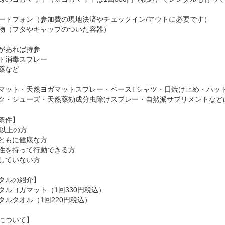
ートフォン（参加費の現地決済やチェックイン/アウトに必要です）
物（フタやキャップのついた容器）
があれば持参
ト消毒スプレー
薬など
マット・天然ヨガマットスプレー・ベースTシャツ・日焼け止め・ハッ
ク・シューズ・天然薬効成分虫除けスプレー・自然派サプリメントなど
条件】
歳以上の方
ともに健康な方
性を持って行動できる方
していない方
タルの紹介】
タルヨガマット（1回330円税込）
タルタオル（1回220円税込）
について】