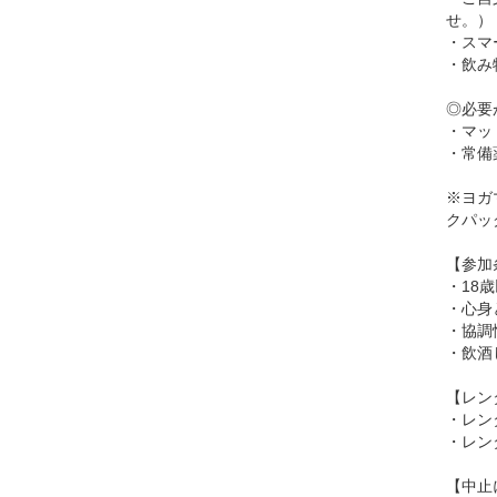
せ。）
・スマ
・飲み
◎必要
・マッ
・常備
※ヨガ
クパッ
【参加
・18
・心身
・協調
・飲酒
【レン
・レン
・レン
【中止