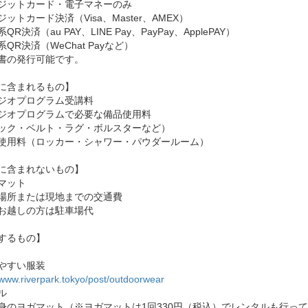
ジットカード・電子マネーのみ
ットカード決済（Visa、Master、AMEX）
QR決済（au PAY、LINE Pay、PayPay、ApplePAY）
QR決済（WeChat Payなど）
書の発行可能です。
に含まれるもの】
ジオプログラム受講料
ジオプログラムで必要な備品使用料
ック・ベルト・ラグ・ボルスターなど）
使用料（ロッカー・シャワー・パウダールーム）
に含まれないもの】
マット
場所または現地までの交通費
お越しの方は駐車場代
するもの】
やすい服装
/www.riverpark.tokyo/post/outdoorwear
ル
身のヨガマット（※ヨガマットは1回330円（税込）でレンタルも行っ