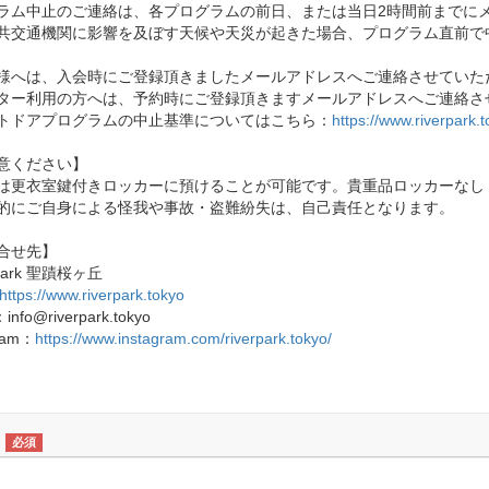
ラム中止のご連絡は、各プログラムの前日、または当日2時間前までに
共交通機関に影響を及ぼす天候や天災が起きた場合、プログラム直前で
様へは、入会時にご登録頂きましたメールアドレスへご連絡させていた
ター利用の方へは、予約時にご登録頂きますメールアドレスへご連絡さ
トドアプログラムの中止基準についてはこちら：
https://www.riverpark.
意ください】
は更衣室鍵付きロッカーに預けることが可能です。貴重品ロッカーなし
的にご自身による怪我や事故・盗難紛失は、自己責任となります。
合せ先】
 Park 聖蹟桜ヶ丘
https://www.riverpark.tokyo
：info@riverpark.tokyo
gram：
https://www.instagram.com/riverpark.tokyo/
必須