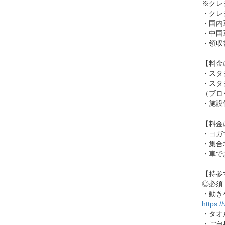
※クレ
・クレジ
・国内系
・中国系
・領収
【料金
・スタ
・スタ
（ブロ
・施設
【料金
・ヨガ
・集合
・車で
【持参
◎必須
・動き
https:/
・タオ
・ご自