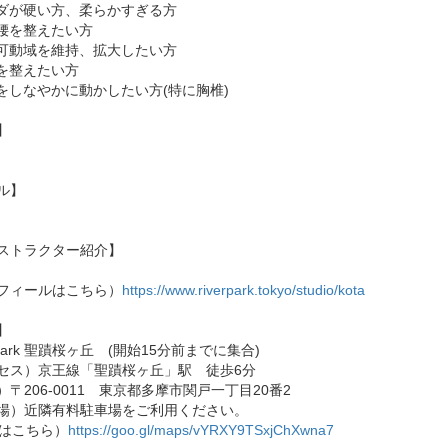
ラダが硬い方、柔らかすぎる方
首腰を整えたい方
節可動域を維持、拡大したい方
吸を整えたい方
骨をしなやかに動かしたい方(特に胸椎)
】
ル】
ストラクター紹介】
フィールはこちら）
https://www.riverpark.tokyo/studio/kota
】
r Park 聖蹟桜ヶ丘 (開始15分前までに集合)
セス）京王線「聖蹟桜ヶ丘」駅 徒歩6分
）〒206-0011 東京都多摩市関戸一丁目20番2
場）近隣有料駐車場をご利用ください。
Pはこちら）
https://goo.gl/maps/vYRXY9TSxjChXwna7