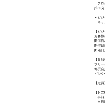
・プロ
始30
▼ビジ
・キャ
【ビジ
お客様
開催日
開催日
開催日
【参加
フリーパ
都度会員
ビジター
【定員
【お支
・事前
・当日