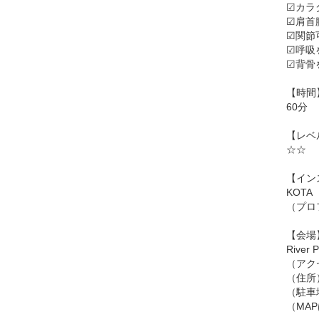
☑︎カ
☑︎肩
☑︎関
☑︎呼
☑︎背
【時間
60分
【レベ
☆☆
【イン
KOTA
（プロ
【会場
Rive
（アク
（住所
（駐車
（MA