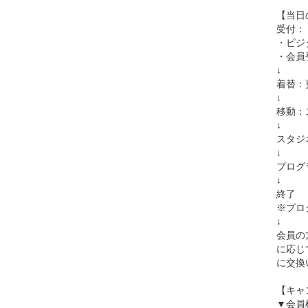
【当日
受付：「
・ビジ
・会員
↓
着替：
↓
移動：
↓
スタジ
↓
プログ
↓
終了
※プロ
↓
会員の
に応じ
に交換
【キャ
▼会員