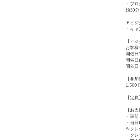
・プロ
始30
▼ビジ
・キャ
【ビジ
お客様
開催日
開催日
開催日
【参加
1,50
【定員
【お支
・事前
・当日
※クレ
・クレジ