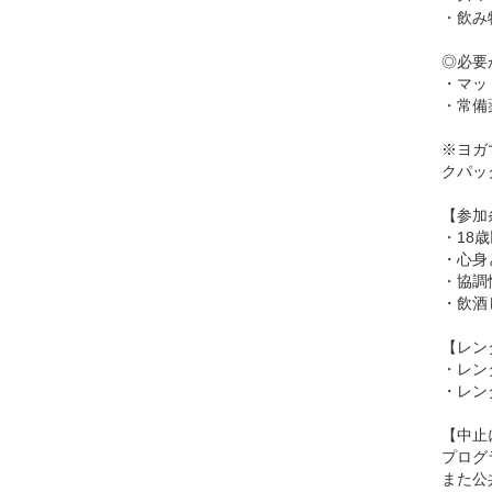
・飲み
◎必要
・マッ
・常備
※ヨガ
クパッ
【参加
・18
・心身
・協調
・飲酒
【レン
・レン
・レン
【中止
プログ
また公