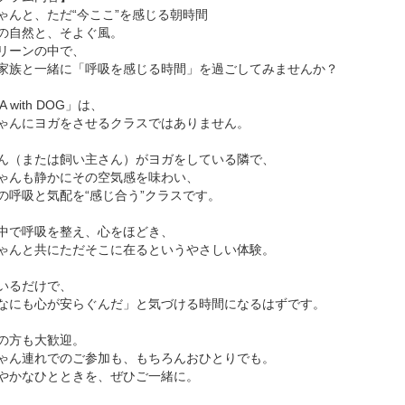
ゃんと、ただ“今ここ”を感じる朝時間
の自然と、そよぐ風。
リーンの中で、
家族と一緒に「呼吸を感じる時間」を過ごしてみませんか？
A with DOG」は、
ゃんにヨガをさせるクラスではありません。
ん（または飼い主さん）がヨガをしている隣で、
ゃんも静かにその空気感を味わい、
の呼吸と気配を“感じ合う”クラスです。
中で呼吸を整え、心をほどき、
ゃんと共にただそこに在るというやさしい体験。
いるだけで、
なにも心が安らぐんだ」と気づける時間になるはずです。
の方も大歓迎。
ゃん連れでのご参加も、もちろんおひとりでも。
やかなひとときを、ぜひご一緒に。