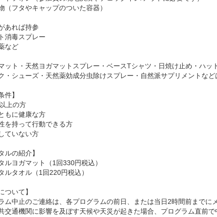
物（フタやキャップのついた容器）
があれば持参
ト消毒スプレー
薬など
マット・天然ヨガマットスプレー・ベースTシャツ・日焼け止め・ハッ
ク・シューズ・天然薬効成分虫除けスプレー・自然派サプリメントなど
条件】
歳以上の方
ともに健康な方
性を持って行動できる方
していない方
タルの紹介】
タルヨガマット（1回330円税込）
タルタオル（1回220円税込）
について】
ラム中止のご連絡は、各プログラムの前日、または当日2時間前までに
共交通機関に影響を及ぼす天候や天災が起きた場合、プログラム直前で