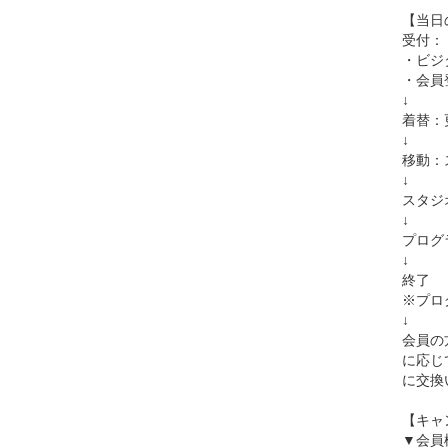
【当日
受付：「
・ビジ
・会員
↓
着替：
↓
移動：
↓
スタジ
↓
プログ
↓
終了
※プロ
↓
会員の
に応じ
に交換
【キャ
▼会員