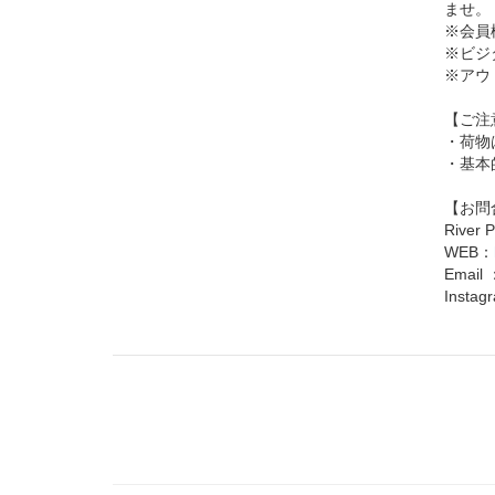
ませ。
※会員
※ビジ
※アウ
【ご注
・荷物
・基本
【お問
River
WEB：
Email 
Insta