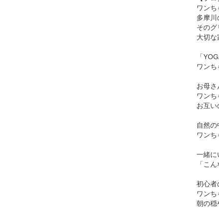
ワンち
多摩川
そのグ
大切な
「YOG
ワンち
お母さ
ワンち
お互い
自然の
ワンち
一緒に
「こん
初心者
ワンち
朝の穏