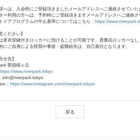
様へは、入会時にご登録頂きましたメールアドレスへご連絡させていた
ター利用の方へは、予約時にご登録頂きますメールアドレスへご連絡さ
トドアプログラムの中止基準についてはこちら：
https://www.riverpark.
意ください】
は更衣室鍵付きロッカーに預けることが可能です。貴重品ロッカーなし
的にご自身による怪我や事故・盗難紛失は、自己責任となります。
合せ先】
 Park 聖蹟桜ヶ丘
https://www.riverpark.tokyo
：info@riverpark.tokyo
gram：
https://www.instagram.com/riverpark.tokyo/
戻る