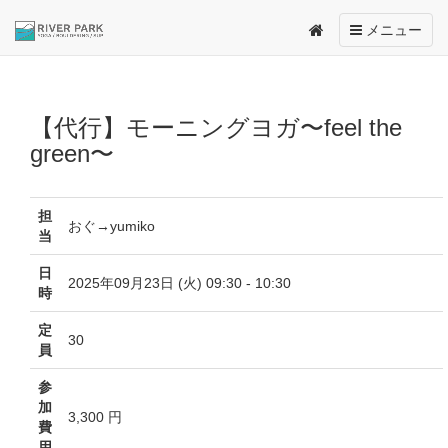
Toggle
メニュー
navigation
【代行】モーニングヨガ〜feel the
green〜
担
おぐ→yumiko
当
日
2025年09月23日 (火) 09:30 - 10:30
時
定
30
員
参
加
3,300 円
費
用