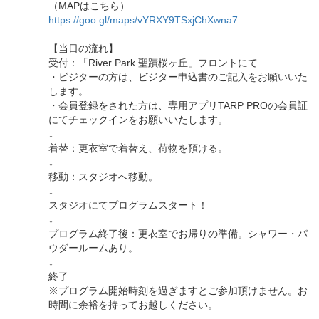
（MAPはこちら）
https://goo.gl/maps/vYRXY9TSxjChXwna7
【当日の流れ】
受付：「River Park 聖蹟桜ヶ丘」フロントにて
・ビジターの方は、ビジター申込書のご記入をお願いいた
します。
・会員登録をされた方は、専用アプリTARP PROの会員証
にてチェックインをお願いいたします。
↓
着替：更衣室で着替え、荷物を預ける。
↓
移動：スタジオへ移動。
↓
スタジオにてプログラムスタート！
↓
プログラム終了後：更衣室でお帰りの準備。シャワー・パ
ウダールームあり。
↓
終了
※プログラム開始時刻を過ぎますとご参加頂けません。お
時間に余裕を持ってお越しください。