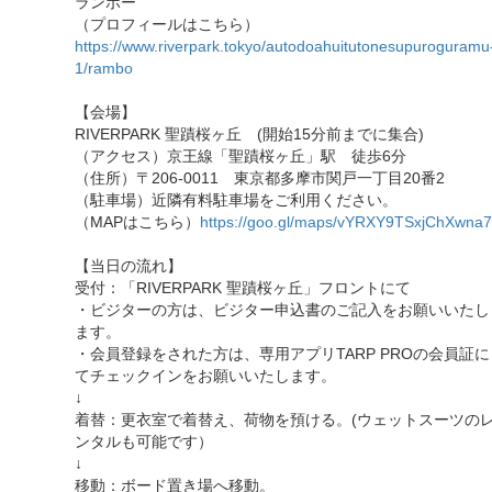
ランボー
（プロフィールはこちら）
https://www.riverpark.tokyo/autodoahuitutonesupuroguramu
1/rambo
【会場】
RIVERPARK 聖蹟桜ヶ丘 (開始15分前までに集合)
（アクセス）京王線「聖蹟桜ヶ丘」駅 徒歩6分
（住所）〒206-0011 東京都多摩市関戸一丁目20番2
（駐車場）近隣有料駐車場をご利用ください。
（MAPはこちら）
https://goo.gl/maps/vYRXY9TSxjChXwna7
【当日の流れ】
受付：「RIVERPARK 聖蹟桜ヶ丘」フロントにて
・ビジターの方は、ビジター申込書のご記入をお願いいたし
ます。
・会員登録をされた方は、専用アプリTARP PROの会員証に
てチェックインをお願いいたします。
↓
着替：更衣室で着替え、荷物を預ける。(ウェットスーツの
ンタルも可能です）
↓
移動：ボード置き場へ移動。