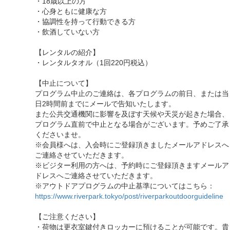
・18歳以上の方
・心身ともに健康な方
・協調性を持って行動できる方
・飲酒していない方
【レンタルの紹介】
・レンタルタオル（1回220円税込）
【中止について】
プログラム中止のご連絡は、各プログラムの前日、または当
日2時間前までにメールで告知いたします。
また公共交通機関に影響を及ぼす天候や天災が起きた場合、
プログラム直前で中止となる場合がございます。予めご了承
くださいませ。
※会員様へは、入会時にご登録頂きましたメールアドレスへ
ご連絡させていただきます。
※ビジター利用の方へは、予約時にご登録頂きますメールア
ドレスへご連絡させていただきます。
※アウトドアプログラムの中止基準についてはこちら：
https://www.riverpark.tokyo/post/riverparkoutdoorguideline
【ご注意ください】
・荷物は更衣室鍵付きロッカーに預けることが可能です。貴