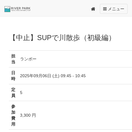
Toggle
メニュー
navigation
【中止】SUPで川散歩（初級編）
担
ランボー
当
日
2025年09月06日 (土) 09:45 - 10:45
時
定
5
員
参
加
3,300 円
費
用