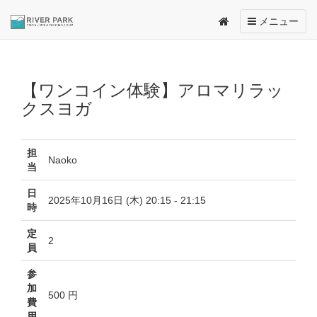
Toggle
メニュー
navigation
【ワンコイン体験】アロマリラッ
クスヨガ
担
Naoko
当
日
2025年10月16日 (木) 20:15 - 21:15
時
定
2
員
参
加
500 円
費
用