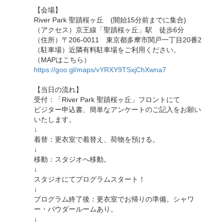
【会場】
River Park 聖蹟桜ヶ丘 (開始15分前までに集合)
（アクセス）京王線「聖蹟桜ヶ丘」駅 徒歩6分
（住所）〒206-0011 東京都多摩市関戸一丁目20番2
（駐車場）近隣有料駐車場をご利用ください。
（MAPはこちら）
https://goo.gl/maps/vYRXY9TSxjChXwna7
【当日の流れ】
受付：「River Park 聖蹟桜ヶ丘」フロントにて
ビジター申込書、簡単なアンケートのご記入をお願い
いたします。
↓
着替：更衣室で着替え、荷物を預ける。
↓
移動：スタジオへ移動。
↓
スタジオにてプログラムスタート！
↓
プログラム終了後：更衣室でお帰りの準備。シャワ
ー・パウダールームあり。
↓