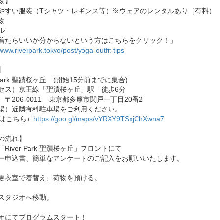
物】
やすい服装（Tシャツ・レギンス等）※ウェアのレンタルあり（有料）
物
ル
着たらいいか分からないという方はこちらをクリック！」
/www.riverpark.tokyo/post/yoga-outfit-tips
】
r Park 聖蹟桜ヶ丘 (開始15分前までに集合)
セス）京王線「聖蹟桜ヶ丘」駅 徒歩6分
）〒206-0011 東京都多摩市関戸一丁目20番2
場）近隣有料駐車場をご利用ください。
Pはこちら）
https://goo.gl/maps/vYRXY9TSxjChXwna7
の流れ】
River Park 聖蹟桜ヶ丘」フロントにて
ー申込書、簡単なアンケートのご記入をお願いいたします。
更衣室で着替え、荷物を預ける。
スタジオへ移動。
オにてプログラムスタート！