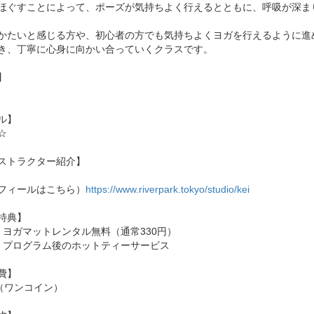
ほぐすことによって、ポーズが気持ちよく行えるとともに、呼吸が深ま
かたいと感じる方や、初心者の方でも気持ちよくヨガを行えるように進
き、丁寧に心身に向かい合っていくクラスです。
】
ル】
☆
ストラクター紹介】
フィールはこちら）
https://www.riverpark.tokyo/studio/kei
特典】
：ヨガマットレンタル無料（通常330円）
：プログラム後のホットティーサービス
費】
円（ワンコイン）