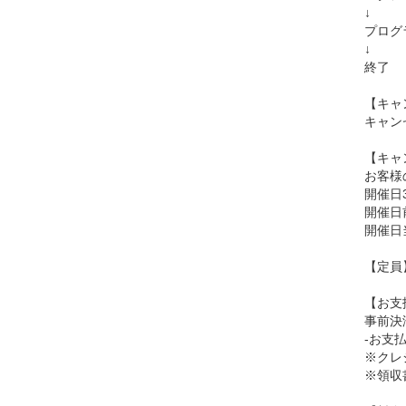
↓
プログ
↓
終了
【キャ
キャン
【キャ
お客様
開催日
開催日
開催日
【定員
【お支
事前決
-お支
※クレ
※領収