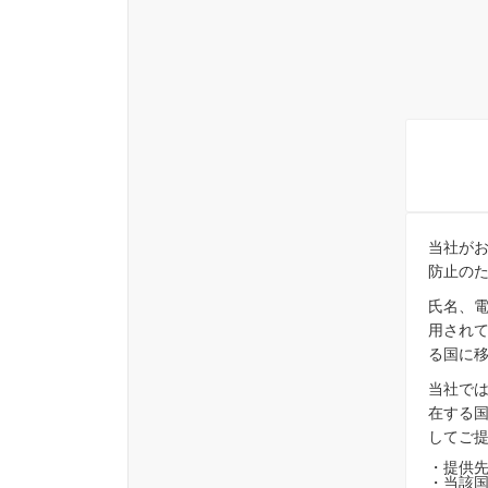
当社が
防止のた
氏名、電
用されて
る国に移
当社では
在する
してご提
・提供
・当該