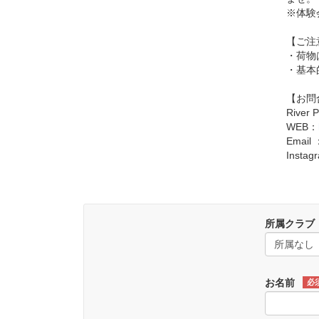
※体験
【ご注
・荷物
・基本
【お問
River
WEB：
Email 
Insta
所属クラブ
お名前
必