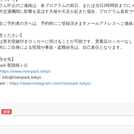
ラム中止のご連絡は、各プログラムの前日、または当日2時間前までに
共交通機関に影響を及ぼす天候や天災が起きた場合、プログラム直前で
会ご予約者の方へは、予約時にご登録頂きますメールアドレスへご連絡
意ください】
は更衣室鍵付きロッカーに預けることが可能です。貴重品ロッカーなし
的にご自身による怪我や事故・盗難紛失は、自己責任となります。
合せ先】
 Park 聖蹟桜ヶ丘
https://www.riverpark.tokyo
：info@riverpark.tokyo
gram：
https://www.instagram.com/riverpark.tokyo/
必須