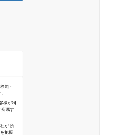
用検知・
す。
お客様が利
が所属す
社が 所
報を把握