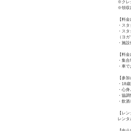
※クレ
※領収
【料金
・スタ
・スタ
（ヨガ
・施設
【料金
・集合
・車で
【参加
・18
・心身
・協調
・飲酒
【レン
レンタ
【中止