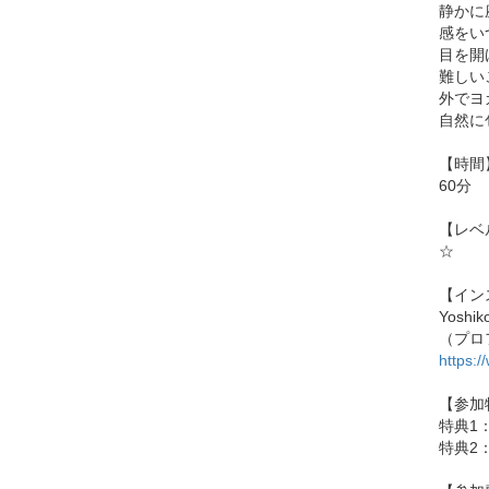
静かに
感をい
目を開
難しい
外でヨ
自然に
【時間
60分
【レベ
☆
【イン
Yoshik
（プロ
https:/
【参加
特典1
特典2