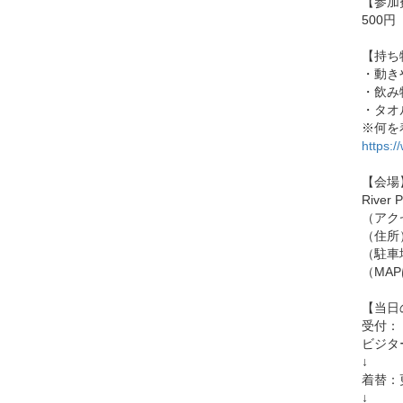
【参加
500
【持ち
・動き
・飲み
・タオ
※何を
https:/
【会場
Rive
（アク
（住所
（駐車
（MA
【当日
受付：「
ビジタ
↓
着替：
↓