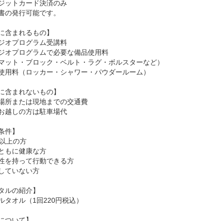
ジットカード決済のみ
書の発行可能です。
に含まれるもの】
ジオプログラム受講料
ジオプログラムで必要な備品使用料
マット・ブロック・ベルト・ラグ・ボルスターなど）
使用料（ロッカー・シャワー・パウダールーム）
に含まれないもの】
場所または現地までの交通費
お越しの方は駐車場代
条件】
歳以上の方
ともに健康な方
性を持って行動できる方
していない方
タルの紹介】
ルタオル（1回220円税込）
について】