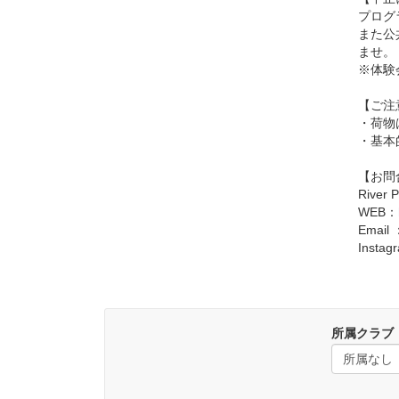
プログ
また公
ませ。
※体験
【ご注
・荷物
・基本
【お問
River
WEB：
Email 
Insta
所属クラブ