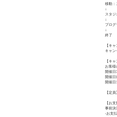
移動：
↓
スタジ
↓
プログ
↓
終了
【キャ
キャン
【キャ
お客様
開催日
開催日
開催日
【定員
【お支
事前決
-お支