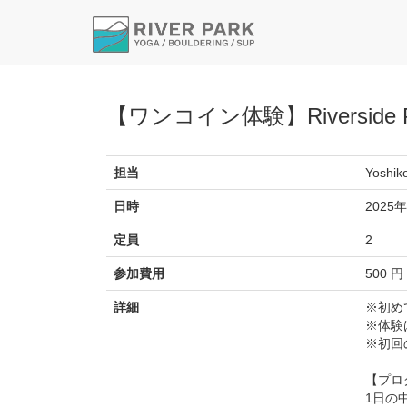
【ワンコイン体験】Riverside
担当
Yoshik
日時
2025年
定員
2
参加費用
500 円
詳細
※初め
※体験
※初回
【プロ
1日の