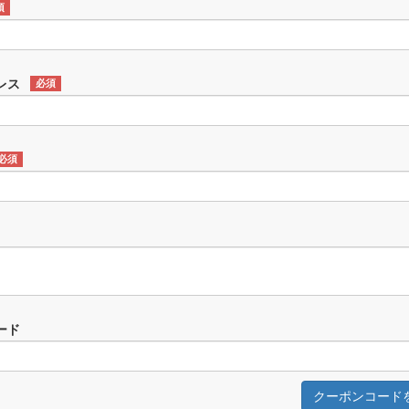
須
レス
必須
必須
ード
クーポンコード