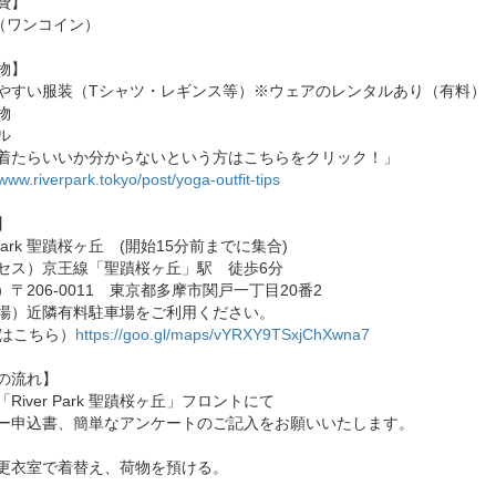
費】
円（ワンコイン）
物】
やすい服装（Tシャツ・レギンス等）※ウェアのレンタルあり（有料）
物
ル
着たらいいか分からないという方はこちらをクリック！」
/www.riverpark.tokyo/post/yoga-outfit-tips
】
r Park 聖蹟桜ヶ丘 (開始15分前までに集合)
セス）京王線「聖蹟桜ヶ丘」駅 徒歩6分
）〒206-0011 東京都多摩市関戸一丁目20番2
場）近隣有料駐車場をご利用ください。
Pはこちら）
https://goo.gl/maps/vYRXY9TSxjChXwna7
の流れ】
River Park 聖蹟桜ヶ丘」フロントにて
ー申込書、簡単なアンケートのご記入をお願いいたします。
更衣室で着替え、荷物を預ける。