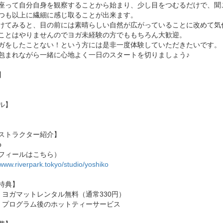
座って自分自身を観察することから始まり、少し目をつむるだけで、聞
つも以上に繊細に感じ取ることが出来ます。
けてみると、目の前には素晴らしい自然が広がっていることに改めて気
ことはやりませんのでヨガ未経験の方でももちろん大歓迎。
ガをしたことない！という方には是非一度体験していただきたいです。
包まれながら一緒に心地よく一日のスタートを切りましょう♪
】
ル】
ストラクター紹介】
o
フィールはこちら）
/www.riverpark.tokyo/studio/yoshiko
特典】
：ヨガマットレンタル無料（通常330円）
：プログラム後のホットティーサービス