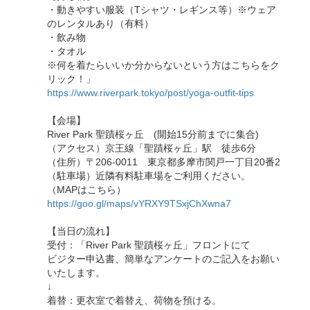
・動きやすい服装（Tシャツ・レギンス等）※ウェア
のレンタルあり（有料）
・飲み物
・タオル
※何を着たらいいか分からないという方はこちらをク
リック！」
https://www.riverpark.tokyo/post/yoga-outfit-tips
【会場】
River Park 聖蹟桜ヶ丘 (開始15分前までに集合)
（アクセス）京王線「聖蹟桜ヶ丘」駅 徒歩6分
（住所）〒206-0011 東京都多摩市関戸一丁目20番2
（駐車場）近隣有料駐車場をご利用ください。
（MAPはこちら）
https://goo.gl/maps/vYRXY9TSxjChXwna7
【当日の流れ】
受付：「River Park 聖蹟桜ヶ丘」フロントにて
ビジター申込書、簡単なアンケートのご記入をお願い
いたします。
↓
着替：更衣室で着替え、荷物を預ける。