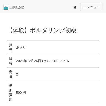
Toggle
メニュー
navigation
【体験】ボルダリング初級
担
あさり
当
日
2025年12月24日 (水) 20:15 - 21:15
時
定
2
員
参
加
500 円
費
用