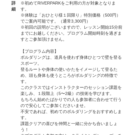
詳
※初めてRIVERPARKをご利用の方が対象となりま
細
す。
※体験は「おひとり様１回限り」特別価格（500円）
でご案内可能です。（通常3,300円）
※初回の説明がございますので、レッスン開始15分前
までにお越しください。プログラム開始時刻を過ぎま
すとご参加頂けません。
【プログラム内容】
ボルダリングは、道具を使わず身体ひとつで壁を登る
スポーツ。
登るルートや身体の使いかたをイメージして登るた
め、頭も身体も使うところがボルダリングの特徴で
す。
このクラスではインストラクターのセッション課題を
楽しみ、１段階上（5〜2級）の技術を学びます。
もちろん始めたばかりでの人も参加者に合わせて行う
ので安心してご参加くださいませ。
不安であれば、初めてのボルダリングをおすすめしま
す。
課題クリアの喜びを仲間と一緒に分かち合いましょ
う！