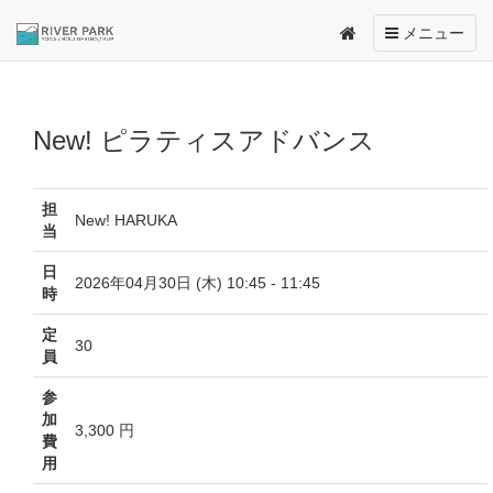
Toggle
メニュー
navigation
New! ピラティスアドバンス
担
New! HARUKA
当
日
2026年04月30日 (木) 10:45 - 11:45
時
定
30
員
参
加
3,300 円
費
用