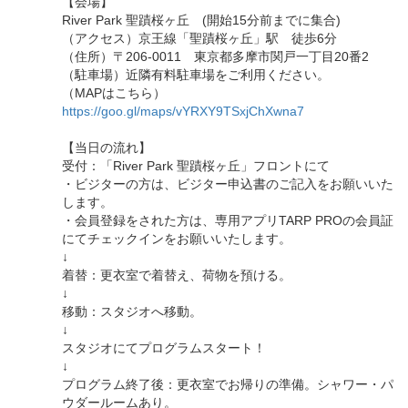
【会場】
River Park 聖蹟桜ヶ丘 (開始15分前までに集合)
（アクセス）京王線「聖蹟桜ヶ丘」駅 徒歩6分
（住所）〒206-0011 東京都多摩市関戸一丁目20番2
（駐車場）近隣有料駐車場をご利用ください。
（MAPはこちら）
https://goo.gl/maps/vYRXY9TSxjChXwna7
【当日の流れ】
受付：「River Park 聖蹟桜ヶ丘」フロントにて
・ビジターの方は、ビジター申込書のご記入をお願いいた
します。
・会員登録をされた方は、専用アプリTARP PROの会員証
にてチェックインをお願いいたします。
↓
着替：更衣室で着替え、荷物を預ける。
↓
移動：スタジオへ移動。
↓
スタジオにてプログラムスタート！
↓
プログラム終了後：更衣室でお帰りの準備。シャワー・パ
ウダールームあり。