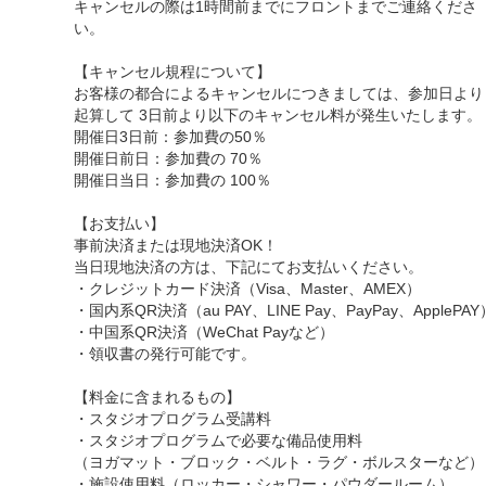
キャンセルの際は1時間前までにフロントまでご連絡くださ
い。
【キャンセル規程について】
お客様の都合によるキャンセルにつきましては、参加日より
起算して 3日前より以下のキャンセル料が発生いたします。
開催日3日前：参加費の50％
開催日前日：参加費の 70％
開催日当日：参加費の 100％
【お支払い】
事前決済または現地決済OK！
当日現地決済の方は、下記にてお支払いください。
・クレジットカード決済（Visa、Master、AMEX）
・国内系QR決済（au PAY、LINE Pay、PayPay、ApplePAY
・中国系QR決済（WeChat Payなど）
・領収書の発行可能です。
【料金に含まれるもの】
・スタジオプログラム受講料
・スタジオプログラムで必要な備品使用料
（ヨガマット・ブロック・ベルト・ラグ・ボルスターなど）
・施設使用料（ロッカー・シャワー・パウダールーム）