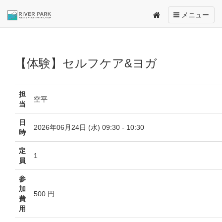
Toggle
メニュー
navigation
【体験】セルフケア&ヨガ
担
空平
当
日
2026年06月24日 (水) 09:30 - 10:30
時
定
1
員
参
加
500 円
費
用