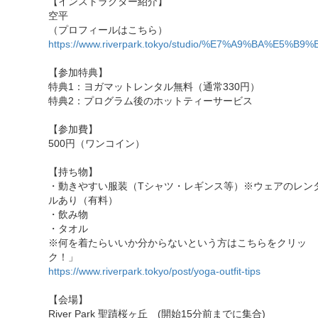
【インストラクター紹介】
空平
（プロフィールはこちら）
https://www.riverpark.tokyo/studio/%E7%A9%BA%E5%B9%
【参加特典】
特典1：ヨガマットレンタル無料（通常330円）
特典2：プログラム後のホットティーサービス
【参加費】
500円（ワンコイン）
【持ち物】
・動きやすい服装（Tシャツ・レギンス等）※ウェアのレン
ルあり（有料）
・飲み物
・タオル
※何を着たらいいか分からないという方はこちらをクリッ
ク！」
https://www.riverpark.tokyo/post/yoga-outfit-tips
【会場】
River Park 聖蹟桜ヶ丘 (開始15分前までに集合)