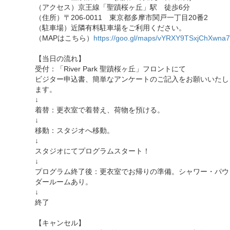
（アクセス）京王線「聖蹟桜ヶ丘」駅 徒歩6分
（住所）〒206-0011 東京都多摩市関戸一丁目20番2
（駐車場）近隣有料駐車場をご利用ください。
（MAPはこちら）
https://goo.gl/maps/vYRXY9TSxjChXwna7
【当日の流れ】
受付：「River Park 聖蹟桜ヶ丘」フロントにて
ビジター申込書、簡単なアンケートのご記入をお願いいたし
ます。
↓
着替：更衣室で着替え、荷物を預ける。
↓
移動：スタジオへ移動。
↓
スタジオにてプログラムスタート！
↓
プログラム終了後：更衣室でお帰りの準備。シャワー・パウ
ダールームあり。
↓
終了
【キャンセル】