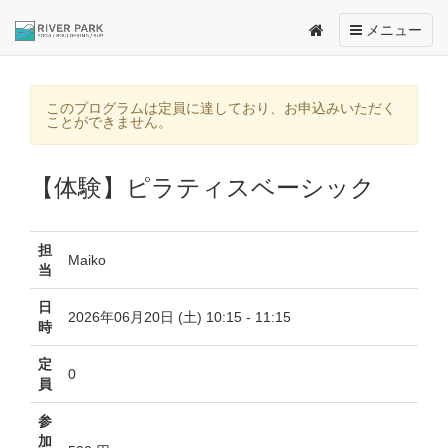
Toggle
メニュー
navigation
このプログラムは定員に達しており、お申込みいただく
ことができません。
【体験】ピラティスベーシック
担
Maiko
当
日
2026年06月20日 (土) 10:15 - 11:15
時
定
0
員
参
加