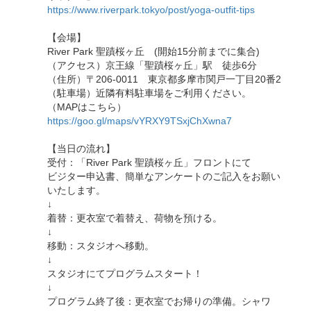
https://www.riverpark.tokyo/post/yoga-outfit-tips
【会場】
River Park 聖蹟桜ヶ丘 (開始15分前までに集合)
（アクセス）京王線「聖蹟桜ヶ丘」駅 徒歩6分
（住所）〒206-0011 東京都多摩市関戸一丁目20番2
（駐車場）近隣有料駐車場をご利用ください。
（MAPはこちら）
https://goo.gl/maps/vYRXY9TSxjChXwna7
【当日の流れ】
受付：「River Park 聖蹟桜ヶ丘」フロントにて
ビジター申込書、簡単なアンケートのご記入をお願い
いたします。
↓
着替：更衣室で着替え、荷物を預ける。
↓
移動：スタジオへ移動。
↓
スタジオにてプログラムスタート！
↓
プログラム終了後：更衣室でお帰りの準備。シャワ