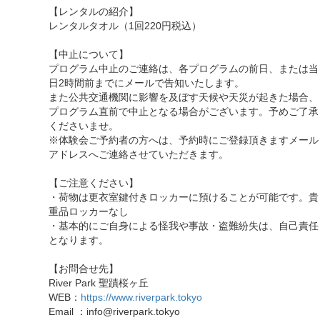
【レンタルの紹介】
レンタルタオル（1回220円税込）
【中止について】
プログラム中止のご連絡は、各プログラムの前日、または当
日2時間前までにメールで告知いたします。
また公共交通機関に影響を及ぼす天候や天災が起きた場合、
プログラム直前で中止となる場合がございます。予めご了承
くださいませ。
※体験会ご予約者の方へは、予約時にご登録頂きますメール
アドレスへご連絡させていただきます。
【ご注意ください】
・荷物は更衣室鍵付きロッカーに預けることが可能です。貴
重品ロッカーなし
・基本的にご自身による怪我や事故・盗難紛失は、自己責任
となります。
【お問合せ先】
River Park 聖蹟桜ヶ丘
WEB：
https://www.riverpark.tokyo
Email ：info@riverpark.tokyo