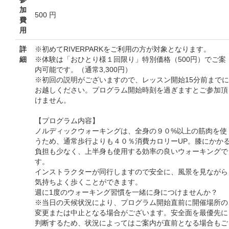
加
500 円
費
用
詳
※初めてRIVERPARKをご利用の方が対象となります。
細
※体験は「おひとり様１回限り」特別価格（500円）でご案
内可能です。（通常3,300円）
※初回の説明がございますので、レッスン開始15分前までに
お越しください。プログラム開始時刻を過ぎますとご参加頂
けません。
【プログラム内容】
ノルディックウォーキングは、全身の９０%以上の筋肉を使
うため、通常歩行よりも４０％消費カロリーUP。膝にかか
負担も少なく、上半身も使用する効率の良いウォーキングで
す。
インストラクターが同行しますので安全に、風景を見ながら
気持ちよく歩くことができます。
週に1度のウォーキング習慣を一緒に身につけませんか？
※当日の天候状況により、プログラム開始直前に開催場所の
変更または中止となる場合がございます。安全面を最優先に
判断するため、状況によってはご案内が直前となる場合もご