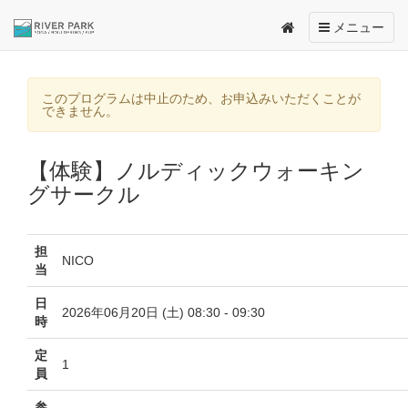
Toggle
メニュー
navigation
このプログラムは中止のため、お申込みいただくことが
できません。
【体験】ノルディックウォーキン
グサークル
担
NICO
当
日
2026年06月20日 (土) 08:30 - 09:30
時
定
1
員
参