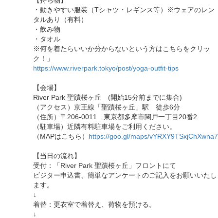
【持ち物】
・動きやすい服装（Tシャツ・レギンス等）※ウェアのレン
タルあり（有料）
・飲み物
・タオル
※何を着たらいいか分からないという方はこちらをクリッ
ク！」
https://www.riverpark.tokyo/post/yoga-outfit-tips
【会場】
River Park 聖蹟桜ヶ丘 (開始15分前までに集合)
（アクセス）京王線「聖蹟桜ヶ丘」駅 徒歩6分
（住所）〒206-0011 東京都多摩市関戸一丁目20番2
（駐車場）近隣有料駐車場をご利用ください。
（MAPはこちら）
https://goo.gl/maps/vYRXY9TSxjChXwna7
【当日の流れ】
受付：「River Park 聖蹟桜ヶ丘」フロントにて
ビジター申込書、簡単なアンケートのご記入をお願いいたし
ます。
↓
着替：更衣室で着替え、荷物を預ける。
↓