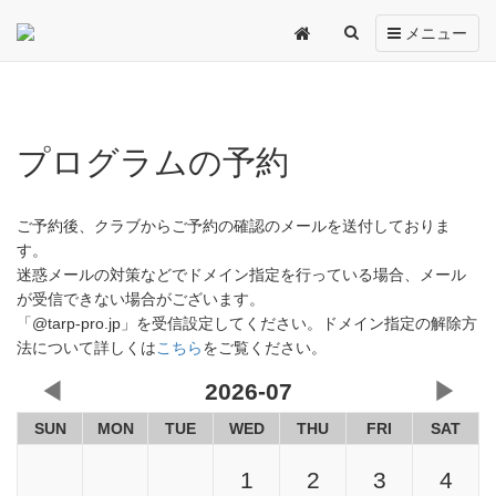
Toggle
メニュー
navigation
プログラムの予約
ご予約後、クラブからご予約の確認のメールを送付しておりま
す。
迷惑メールの対策などでドメイン指定を行っている場合、メール
が受信できない場合がございます。
「@tarp-pro.jp」を受信設定してください。ドメイン指定の解除方
法について詳しくは
こちら
をご覧ください。
◀
2026-07
▶
SUN
MON
TUE
WED
THU
FRI
SAT
1
2
3
4