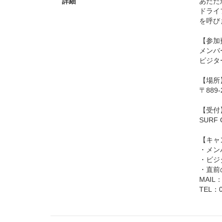
詳細
あたた
ドライ
を呼び
【参加
メンバー
ビジタ
【場所
〒889
【受付
SUR
【キャ
・メン
・ビジ
・直前
MAIL：y
TEL：0