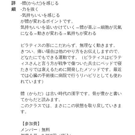
詳
-體(からだ)を感じる
細
-力を抜く
-気持ちいいを感じる
が體が変わるポイントです。
気持ちいいを追いかけていく→體が喜ぶ→細胞が元氣
になる→動きが変わる→氣持ちが変わる
ピラティスの形にこだわらず、無理なく動きます。
きつい、痛い場合は他のやり方をお伝えしますので、
どなたにでもできる運動です。（ピラティスはピラテ
ィスさんと言う方が戦争で傷ついた兵士にベッドで寝
たきりでは衰えるために開発したメソッドです。最近
では心臓の手術後に病院で行うリハビリとしても使わ
れています）
體（からだ）は古い時代の漢字です。骨が豊かと書い
てからだと読みます。
このクラスでは、まさにこの状態を取り戻していきま
す。
【参加費】
メンバー：無料