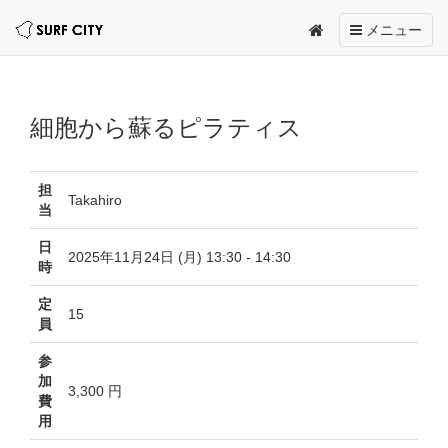
Toggle
メニュー
navigation
細胞から蘇るピラティス
担
Takahiro
当
日
2025年11月24日 (月) 13:30 - 14:30
時
定
15
員
参
加
3,300 円
費
用