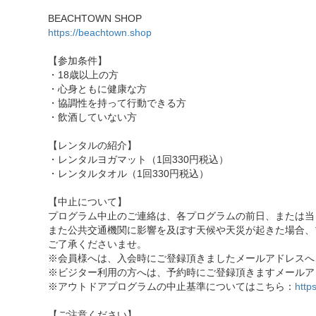
BEACHTOWN SHOP
https://beachtown.shop
【参加条件】
・18歳以上の方
・心身ともに健康な方
・協調性を持って行動できる方
・飲酒していない方
【レンタルの紹介】
・レンタルヨガマット（1回330円税込）
・レンタルタオル（1回330円税込）
【中止について】
プログラム中止のご連絡は、各プログラムの前日、または当
また公共交通機関に影響を及ぼす天候や天災が起きた場合、
ご了承くださいませ。
※会員様へは、入会時にご登録頂きましたメールアドレスへ
※ビジター利用の方へは、予約時にご登録頂きますメールア
※アウトドアプログラムの中止基準についてはこちら：
http
【ご注意ください】