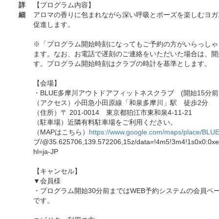
詳
【プログラム内容】
細
アロマの香りに包まれながら深い呼吸とポーズを楽しむヨガ
促進します。
※「プログラム開始時刻になってもご予約の方がいらっしゃ
ます。なお、お電話で遅刻のご連絡をいただいた場合は、開
す。プログラム開始時刻はクラブの時計を基準とします。
【会場】
・BLUE多摩川アウトドアフィットネスクラブ (開始15分前
（アクセス）小田急小田原線「和泉多摩川」駅 徒歩2分
（住所）〒 201-0014 東京都狛江市東和泉4-11-21
（駐車場）近隣有料駐車場をご利用ください。
（MAPはこちら）
https://www.google.com/maps/place/BLU
ブ/@35.625706,139.572206,15z/data=!4m5!3m4!1s0x0:0x
hl=ja-JP
【キャンセル】
▼会員様
・プログラム開始30分前まではWEB予約システムの会員ペ
です。