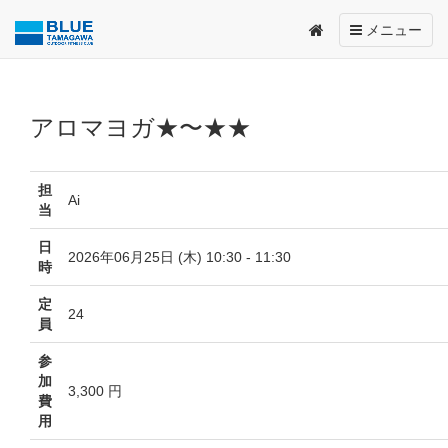
Toggle
メニュー
navigation
アロマヨガ★〜★★
担
Ai
当
日
2026年06月25日 (木) 10:30 - 11:30
時
定
24
員
参
加
3,300 円
費
用