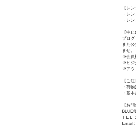
【レン
・レン
・レン
【中止
プログ
また公
ませ。
※会員
※ビジ
※アウ
【ご注
・荷物
・基本
【お問
BLU
T E L 
Email：