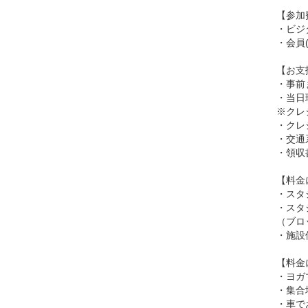
【参加
・ビジタ
・会員(
【お支
・事前
・当日
※クレ
・クレジ
・交通系
・領収
【料金
・スタ
・スタ
（ブロ
・施設
【料金
・ヨガ
・集合
・車で