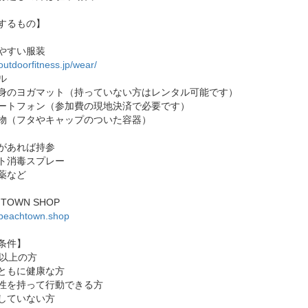
するもの】
やすい服装
/outdoorfitness.jp/wear/
ル
身のヨガマット（持っていない方はレンタル可能です）
ートフォン（参加費の現地決済で必要です）
物（フタやキャップのついた容器）
があれば持参
ト消毒スプレー
薬など
HTOWN SHOP
//beachtown.shop
条件】
歳以上の方
ともに健康な方
性を持って行動できる方
していない方