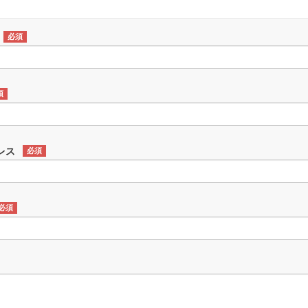
必須
須
レス
必須
必須