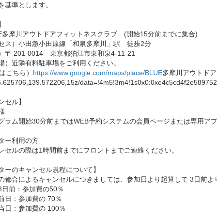
を基準とします。
】
UE多摩川アウトドアフィットネスクラブ (開始15分前までに集合)
セス）小田急小田原線「和泉多摩川」駅 徒歩2分
〒 201-0014 東京都狛江市東和泉4-11-21
場）近隣有料駐車場をご利用ください。
Pはこちら）
https://www.google.com/maps/place/BLUE
多摩川アウトドア
625706,139.572206,15z/data=!4m5!3m4!1s0x0:0xe4c5cd4f2e589752
ンセル】
様
グラム開始30分前まではWEB予約システムの会員ページまたは専用アプ
ター利用の方
ンセルの際は1時間前までにフロントまでご連絡ください。
ターのキャンセル規程について】
の都合によるキャンセルにつきましては、参加日より起算して 3日前よ
3日前：参加費の50％
前日：参加費の 70％
当日：参加費の 100％