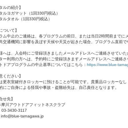
タルの紹介】
タルヨガマット（1回330円税込）
タルタオル（1回330円税込）
について】
ラム中止のご連絡は、各プログラムの前日、または当日2時間前までに
共交通機関に影響を及ぼす天候や天災が起きた場合、プログラム直前で
様へは、入会時にご登録頂きましたメールアドレスへご連絡させていた
ター利用の方へは、予約時にご登録頂きますメールアドレスへご連絡さ
トドアプログラムの中止基準についてはこちら：
https://www.blue-tama
意ください】
は更衣室鍵付きロッカーに預けることが可能です。貴重品ロッカーなし
的にご自身による怪我や事故・盗難紛失は、自己責任となります。
合せ先】
E多摩川アウトドアフィットネスクラブ
：03-3430-3117
info@blue-tamagawa.jp