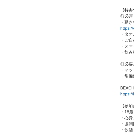
【持参
◎必須
・動き
https:/
・タオ
・ご自
・スマ
・飲み
◎必要
・マッ
・常備
BEAC
https:
【参加
・18
・心身
・協調
・飲酒