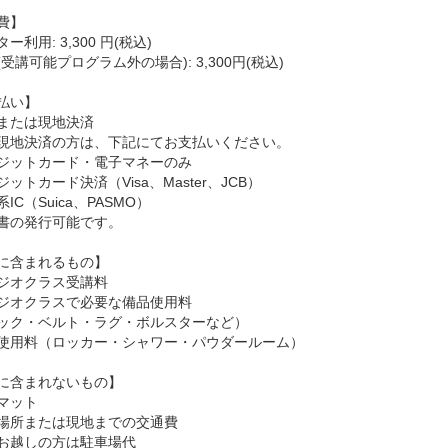
費】
ー利用: 3,300 円(税込)
受講可能プログラム外の場合): 3,300円(税込)
払い】
または現地決済
現地決済の方は、下記にてお支払いください。
ジットカード・電子マネーのみ
ットカード決済（Visa、Master、JCB）
IC（Suica、PASMO）
書の発行可能です。
に含まれるもの】
ジオクラス受講料
ジオクラスで必要な備品使用料
ック・ベルト・ラグ・ボルスターなど）
使用料（ロッカー・シャワー・パウダールーム）
に含まれないもの】
マット
場所または現地までの交通費
お越しの方は駐車場代