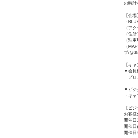
の時計
【会場
・BL
（アク
（住所）
（駐車
（MA
ブ/@35.
【キャ
▼会員
・プロ
▼ビジ
・キャ
【ビジ
お客様
開催日
開催日
開催日